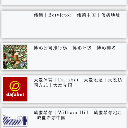
伟德 | Betvictor | 伟德中国 | 伟德地址
博彩公司排行榜 | 博彩评级 | 博彩排名
大发体育 | Dafabet | 大发地址 | 大发访
问方式 | 大发介绍
威廉希尔 | William Hill | 威廉希尔地址
| 威廉希尔中国