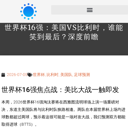
世界杯16强：美国VS比利时，谁能
笑到最后？深度前瞻
2026-07-05
世界杯
,
比利时
,
美国队
,
足球预测
世界杯16强焦点战：美比大战一触即发
本周，2026世界杯16强淘汰赛将在西雅图流明球场上演一场重磅对
决，东道主美国队将与比利时队狭路相逢。两队在本届世界杯上场均进
球数都超过两球，预示着这很可能是一场对攻大战，我们预测双方都能
取得进球（BTTS）。