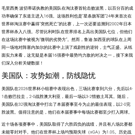
毛里西奥·波切蒂诺执教的美国队在淘汰赛首轮击败波黑，以百分百的成
功率确保了东道主进入16强。这场胜利也是“星条旗军团”24年来首次在
世界杯淘汰赛中赢得“突然死亡”的比赛，上一次还要追溯到2002年日本
世界杯杀入八强。尽管比利时队在世界排名上高出美国队七位，但他们
在这场比赛中被视为“微弱的劣势方”。然而，鲁迪·加西亚的球队在上周
同一场地对阵塞内加尔的比赛中上演了戏剧性的逆转，士气正盛。从纸
面实力来看，这无疑是本届16强赛中最势均力敌的对决之一，接下来我
们深入分析关键数据！
美国队：攻势如潮，防线隐忧
美国队在2026世界杯小组赛中表现出色，三场比赛拿到六分，先后以4-
1击败巴拉圭，2-0战胜澳大利亚，最后一场以3-2惜败土耳其。随后，
美国队在32强淘汰赛中打出了本届赛事至今为止的最佳表现，以2-0完
胜波黑。值得注意的是，他们在本届赛事中每场比赛都至少打入两球。
近十场各项赛事中，美国队取得了六胜四负的战绩，并且有八场比赛都
未能零封对手。他们在世界杯上场均预期失球（xGA）为1.05。历史战