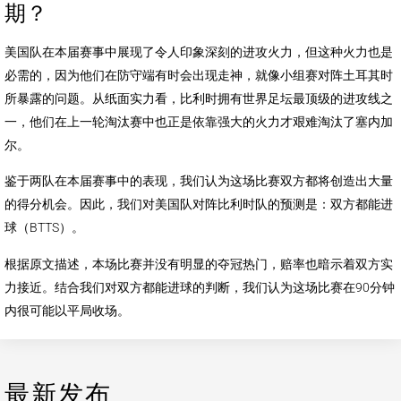
期？
美国队在本届赛事中展现了令人印象深刻的进攻火力，但这种火力也是
必需的，因为他们在防守端有时会出现走神，就像小组赛对阵土耳其时
所暴露的问题。从纸面实力看，比利时拥有世界足坛最顶级的进攻线之
一，他们在上一轮淘汰赛中也正是依靠强大的火力才艰难淘汰了塞内加
尔。
鉴于两队在本届赛事中的表现，我们认为这场比赛双方都将创造出大量
的得分机会。因此，我们对美国队对阵比利时队的预测是：双方都能进
球（BTTS）。
根据原文描述，本场比赛并没有明显的夺冠热门，赔率也暗示着双方实
力接近。结合我们对双方都能进球的判断，我们认为这场比赛在90分钟
内很可能以平局收场。
最新发布