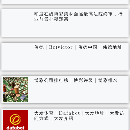
印度在线博彩禁令面临最高法院终审，行
业前景扑朔迷离
伟德 | Betvictor | 伟德中国 | 伟德地址
博彩公司排行榜 | 博彩评级 | 博彩排名
大发体育 | Dafabet | 大发地址 | 大发访
问方式 | 大发介绍