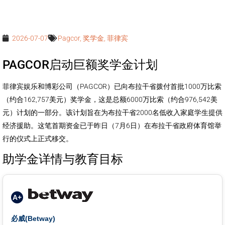
2026-07-07
Pagcor
,
奖学金
,
菲律宾
PAGCOR启动巨额奖学金计划
菲律宾娱乐和博彩公司（PAGCOR）已向布拉干省拨付首批1000万比索
（约合162,757美元）奖学金，这是总额6000万比索（约合976,542美
元）计划的一部分。该计划旨在为布拉干省2000名低收入家庭学生提供
经济援助。这笔首期资金已于昨日（7月6日）在布拉干省政府体育馆举
行的仪式上正式移交。
助学金详情与教育目标
A+
必威(Betway)