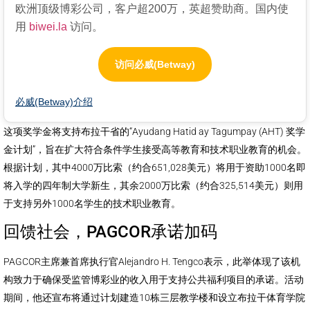
欧洲顶级博彩公司，客户超200万，英超赞助商。国内使
用
biwei.la
访问。
访问必威(Betway)
必威(Betway)介绍
这项奖学金将支持布拉干省的“Ayudang Hatid ay Tagumpay (AHT) 奖学
金计划”，旨在扩大符合条件学生接受高等教育和技术职业教育的机会。
根据计划，其中4000万比索（约合651,028美元）将用于资助1000名即
将入学的四年制大学新生，其余2000万比索（约合325,514美元）则用
于支持另外1000名学生的技术职业教育。
回馈社会，PAGCOR承诺加码
PAGCOR主席兼首席执行官Alejandro H. Tengco表示，此举体现了该机
构致力于确保受监管博彩业的收入用于支持公共福利项目的承诺。活动
期间，他还宣布将通过计划建造10栋三层教学楼和设立布拉干体育学院