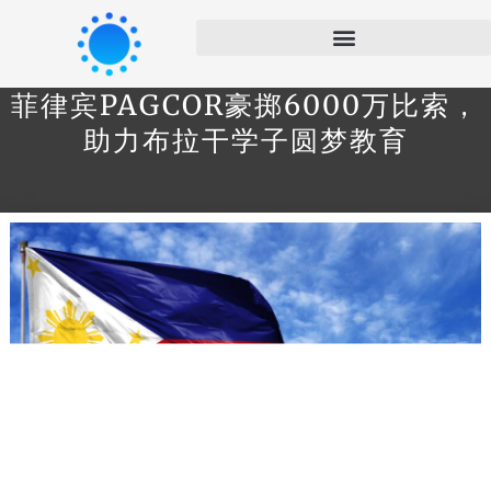
菲律宾PAGCOR豪掷6000万比索，
助力布拉干学子圆梦教育