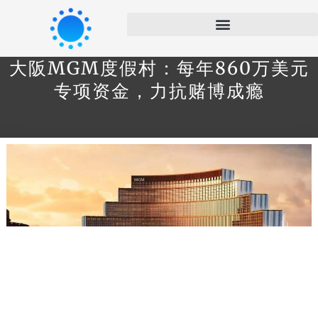
大阪MGM度假村：每年860万美元
专项资金，力抗赌博成瘾