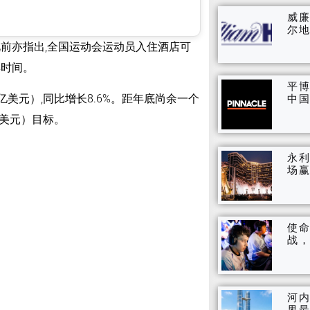
威廉希
尔地
此前亦指出,全国运动会运动员入住酒店可
彩时间。
平博 
.2亿美元）,同比增长8.6%。距年底尚余一个
中
亿美元）目标。
永
场
使命
战
河内
界