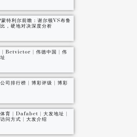
P蒙特利尔前瞻：谢尔顿VS布鲁
斯比，硬地对决深度分析
| Betvictor | 伟德中国 | 伟
地址
公司排行榜 | 博彩评级 | 博彩
名
育 | Dafabet | 大发地址 |
访问方式 | 大发介绍