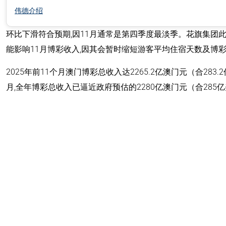
伟德介绍
环比下滑符合预期,因11月通常是第四季度最淡季。花旗集团
能影响11月博彩收入,因其会暂时缩短游客平均住宿天数及博
2025年前11个月澳门博彩总收入达2265.2亿澳门元（合283
月,全年博彩总收入已逼近政府预估的2280亿澳门元（合285