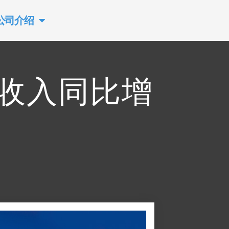
公司介绍
总收入同比增