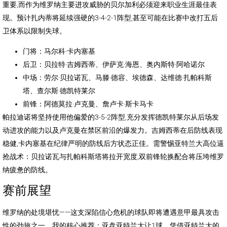
重要,而作为维罗纳主要进攻威胁的贝尔加利必须迎来职业生涯最佳表
现。预计扎内蒂将延续强硬的3-4-2-1阵型,甚至可能在比赛中改打五后
卫体系以限制失球。
门将：马尔科·卡内塞基
后卫：贝拉特·吉姆西蒂、伊萨克·海恩、奥内斯特·阿哈诺尔
中场：劳尔·贝拉诺瓦、马滕·德容、埃德森、达维德·扎帕科斯
塔、查尔斯·德凯特莱尔
前锋：阿德莫拉·卢克曼、詹卢卡·斯卡马卡
帕拉迪诺将坚持使用他偏爱的3-5-2阵型,充分发挥德凯特莱尔从后场发
动进攻的能力以及卢克曼在禁区前沿的爆发力。吉姆西蒂在后防线表现
稳健,卡内塞基在纪律严明的防线后方状态正佳。需警惕亚特兰大高位逼
抢战术：贝拉诺瓦与扎帕科斯塔将拉开宽度,双前锋轮换配合将压垮维罗
纳疲惫的防线。
赛前展望
维罗纳的处境堪忧——这支深陷信心危机的球队即将遭遇意甲最具攻击
性的劲旅之一。我的核心推荐：亚盘亚特兰大让1球。凭借亚特兰大的