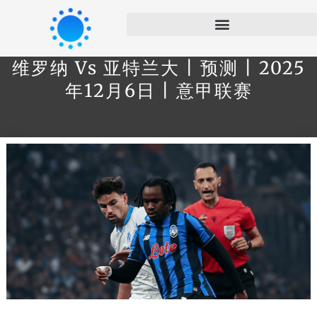
维罗纳 Vs 亚特兰大 | 预测 | 2025
年12月6日 | 意甲联赛