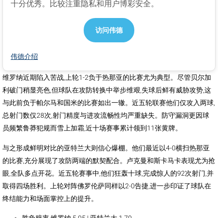
十分优秀。比较注重隐私和用户博彩安全。
访问伟德
伟德介绍
维罗纳近期陷入苦战,上轮1-2负于热那亚的比赛尤为典型。尽管贝尔加
利破门稍显亮色,但球队在攻防转换中举步维艰,失球后鲜有威胁攻势,这
与此前负于帕尔马和国米的比赛如出一辙。近五轮联赛他们仅攻入两球,
总射门数仅28次,射门精度与进攻流畅性均严重缺失。防守漏洞更因球
员频繁鲁莽犯规而雪上加霜,近十场赛事累计领到11张黄牌。
与之形成鲜明对比的亚特兰大则信心爆棚。他们最近以4-0横扫热那亚
的比赛,充分展现了攻防两端的默契配合。卢克曼和斯卡马卡表现尤为抢
眼,全队多点开花。近五轮赛事中,他们狂轰十球,完成惊人的92次射门,并
取得四场胜利。上轮对阵佛罗伦萨同样以2-0告捷,进一步印证了球队在
终结能力和场面掌控上的提升。