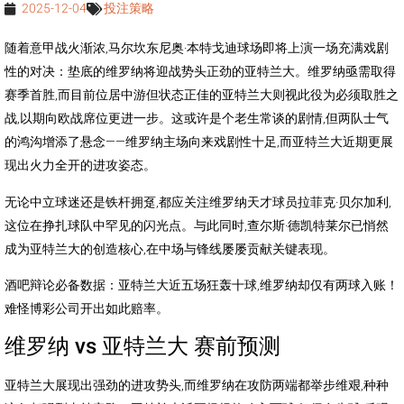
2025-12-04
投注策略
随着意甲战火渐浓,马尔坎东尼奥·本特戈迪球场即将上演一场充满戏剧
性的对决：垫底的维罗纳将迎战势头正劲的亚特兰大。维罗纳亟需取得
赛季首胜,而目前位居中游但状态正佳的亚特兰大则视此役为必须取胜之
战,以期向欧战席位更进一步。这或许是个老生常谈的剧情,但两队士气
的鸿沟增添了悬念——维罗纳主场向来戏剧性十足,而亚特兰大近期更展
现出火力全开的进攻姿态。
无论中立球迷还是铁杆拥趸,都应关注维罗纳天才球员拉菲克·贝尔加利,
这位在挣扎球队中罕见的闪光点。与此同时,查尔斯·德凯特莱尔已悄然
成为亚特兰大的创造核心,在中场与锋线屡屡贡献关键表现。
酒吧辩论必备数据：亚特兰大近五场狂轰十球,维罗纳却仅有两球入账！
难怪博彩公司开出如此赔率。
维罗纳 vs 亚特兰大 赛前预测
亚特兰大展现出强劲的进攻势头,而维罗纳在攻防两端都举步维艰,种种