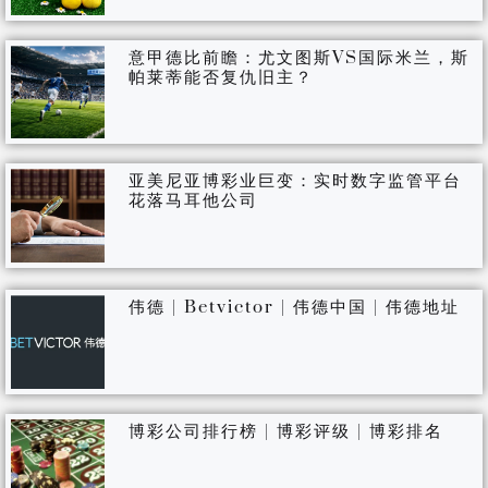
意甲德比前瞻：尤文图斯VS国际米兰，斯
帕莱蒂能否复仇旧主？
亚美尼亚博彩业巨变：实时数字监管平台
花落马耳他公司
伟德 | Betvictor | 伟德中国 | 伟德地址
博彩公司排行榜 | 博彩评级 | 博彩排名