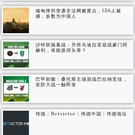
缅甸掸邦突袭非法网赌窝点，156人被
捕，多数为中国人
沙特联揭幕战：升班马迪拉亚迎战豪门阿
赫利，谁能拔得头筹？
巴甲前瞻：桑托斯主场迎战巴拉纳竞技，
攻防大战一触即发
伟德 | Betvictor | 伟德中国 | 伟德地址