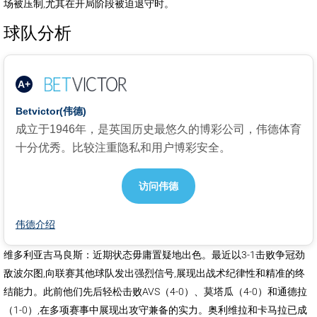
场被压制,尤其在开局阶段被迫退守时。
球队分析
A+
Betvictor(伟德)
成立于1946年，是英国历史最悠久的博彩公司，伟德体育
十分优秀。比较注重隐私和用户博彩安全。
访问伟德
伟德介绍
维多利亚吉马良斯：近期状态毋庸置疑地出色。最近以3-1击败争冠劲
敌波尔图,向联赛其他球队发出强烈信号,展现出战术纪律性和精准的终
结能力。此前他们先后轻松击败AVS（4-0）、莫塔瓜（4-0）和通德拉
（1-0）,在多项赛事中展现出攻守兼备的实力。奥利维拉和卡马拉已成