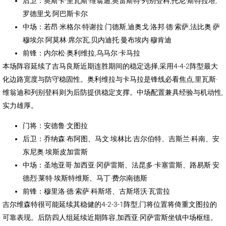
后卫：奥斯卡·里瓦斯·维翁迪,奥雷斯特·列别登科,托尼·斯特拉塔,
罗德里戈·阿巴斯卡尔
中场：若昂·米格尔·特谢拉·门德斯,迪奥戈·洛邦·德·索萨,法比奥·萨
穆埃尔·阿莫林·席尔瓦,贝内迪托·曼布埃内·穆肯迪
前锋：内尔松·奥利维拉,乌马尔·卡马拉
本场阵容延续了吉马良斯近期连胜期间的稳定选择,采用4-4-2阵型最大
化边路宽度与防守稳固性。奥利维拉与卡马拉是锋线必看焦点,里瓦斯·
维翁迪和列别登科则为后防提供稳定支撑。中场配置兼具经验与机动性,
实力雄厚。
门将：安德鲁·文图拉
后卫：乔纳森·布阿图、马文·埃林比·吉尔伯特、吉斯兰·科南、安
东尼奥·埃斯皮加雷斯
中场：圣地亚哥·加西亚·冈萨雷斯、法昆多·卡塞雷斯、路易斯·安
德烈·莱特·埃斯特维斯、马丁·费尔南德斯
前锋：穆里洛·德·索萨·科斯塔、古斯塔沃·瓦雷拉
吉尔维森特很可能延续其稳健的4-2-3-1阵型,门将位置将倚重文图拉的
可靠表现。后防四人组延续近期阵容,加西亚·冈萨雷斯坐镇中场枢纽。