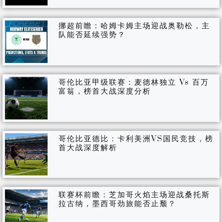
挪超前瞻：哈姆卡姆主场迎战奥勒松，主
队能否延续强势？
哥伦比亚甲级联赛：麦德林独立 Vs 百万
富翁，榜首大战深度分析
哥伦比亚德比：卡利美洲VS国民竞技，榜
首大战深度解析
联赛杯前瞻：芝加哥火焰主场迎战桑托斯
拉古纳，墨西哥劲旅能否止颓？