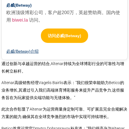
必威(Betway)
欧洲顶级博彩公司，客户超200万，英超赞助商。国内使
用
biwei.la
访问。
访问必威(Betway)
必威(Betway)介绍
通过创新与卓越运营的结合,Altenar持续为全球博彩行业的可靠性与增
长树立标杆。
Altenar高级销售经理Vagelis Bairlis表示：“我们很荣幸能助力Betico的
业务增长,其通过引入我们高端体育博彩服务来提升产品竞争力,这些服
务旨在为玩家提供尖端功能与无缝体验。”
此次合作彰显了Altenar为运营商量身定制可靠、可扩展且完全合规解决
方案的能力,确保其在全球竞争激烈的市场中实现可持续增长。
Betico首席运营官Dmytro Dobronravov补充道：”我们很高兴与Altenar