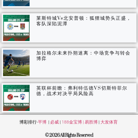
莱斯特城vs北安普顿：狐狸城势头正盛，
客队深陷泥潭
加拉格尔未来扑朔迷离：中场竞争与转会
博弈
英联杯前瞻：弗利特伍德VS切斯特菲尔
德，战术对决平局风险高
博彩排行-
平博
|
必威
|
188金宝博 |
易胜博
|
大发体育
© 2026 All Rights Reserved