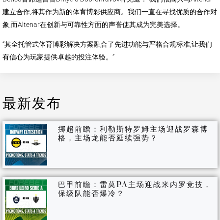
建立合作,将其作为新的体育博彩供应商。我们一直在寻找优质的合作对
象,而Altenar在创新与可靠性方面的声誉使其成为完美选择。
“其全托管式体育博彩解决方案融合了先进功能与严格合规标准,让我们
有信心为玩家提供卓越的投注体验。”
最新发布
挪超前瞻：利勒斯特罗姆主场迎战罗森博
格，主场龙能否延续强势？
巴甲前瞻：雷莫PA主场迎战米内罗竞技，
保级队能否爆冷？