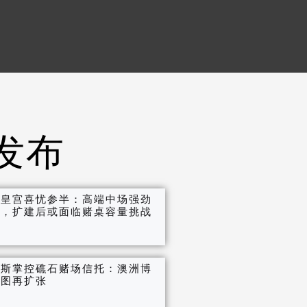
发布
利皇宫喜忧参半：高端中场强劲
长，扩建后或面临赌桌容量挑战
瑞斯掌控礁石赌场信托：澳洲博
版图再扩张