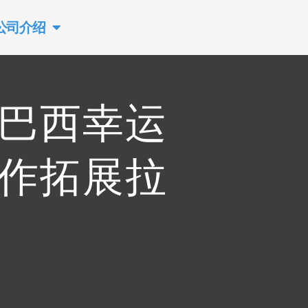
公司介绍
巴西幸运
作拓展拉