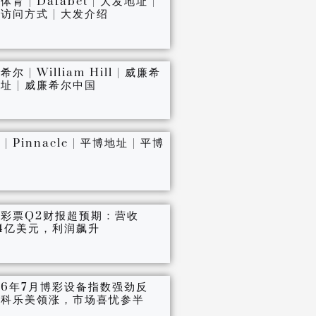
育 | Dafabet | 大发地址 |
访问方式 | 大发介绍
尔 | William Hill | 威廉希
址 | 威廉希尔中国
| Pinnacle | 平博地址 | 平博
国
彩票Q2财报超预期：营收
84亿美元，利润飙升
26年7月博彩设备指数强劲反
：科乐美领涨，市场喜忧参半