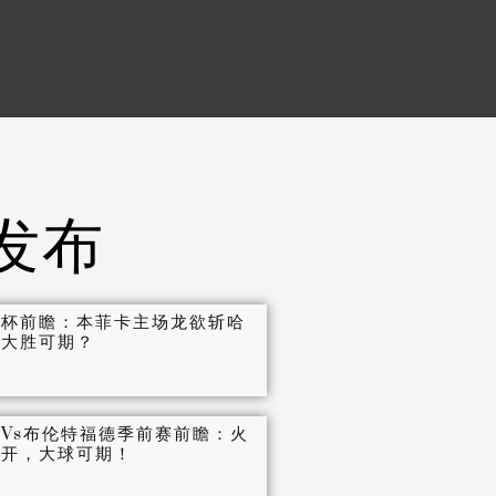
发布
联杯前瞻：本菲卡主场龙欲斩哈
，大胜可期？
vs布伦特福德季前赛前瞻：火
全开，大球可期！