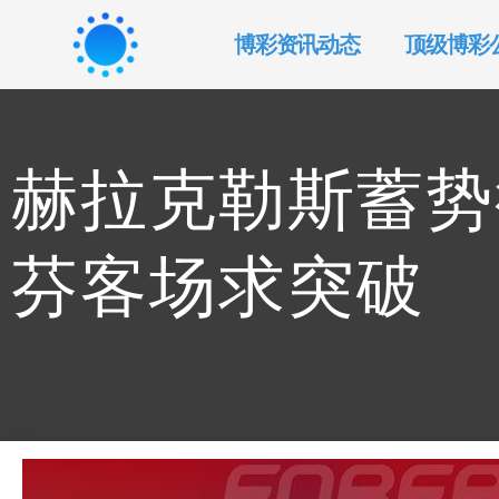
博彩资讯动态
顶级博彩
赫拉克勒斯蓄势待
芬客场求突破