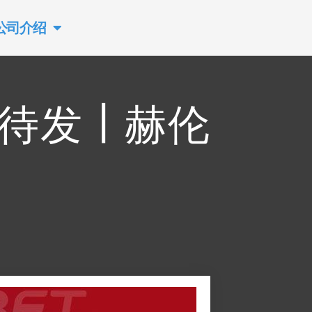
公司介绍
发 | 赫伦