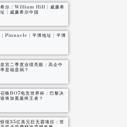
尔 | William Hill | 威廉希
址 | 威廉希尔中国
| Pinnacle | 平博地址 | 平博
国
利皇宫二季度业绩亮眼：高企中
赢率是福是祸？
召唤BO7电竞世界杯：巴黎决
，谁将加冕最终王者？
惊现35亿美元巨无霸项目：世
最高双子塔携赌场震撼来袭