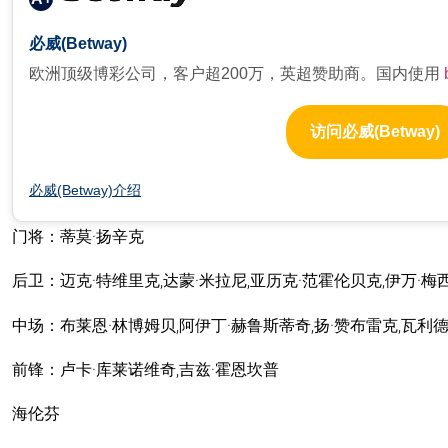
必威(Betway)
欧洲顶级博彩公司，客户超200万，英超赞助商。国内使用
b
访问必威(Betway)
必威(Betway)介绍
门将：蒂莫·扬辛克
后卫：迈克·特维里克,达蒙·米拉尼,亚历克·范霍伦贝克,伊万·梅
中场：布莱恩·林博姆贝,阿伊丁·赫鲁斯蒂奇,扬·赞布雷克,瓦利德
前锋：卢卡·库莱诺维奇,吉兹·霍恩坎普
海伦芬