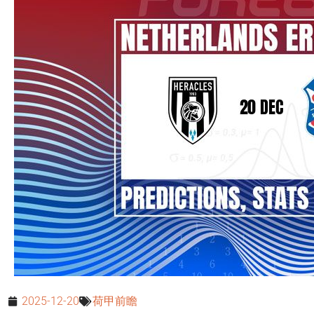
2025-12-20
荷甲前瞻