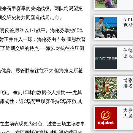
芬,迎来荷甲赛季的关键战役。两队均渴望扭
细交锋史将共同塑造战局走向。
AT
克
反差,最终以1-1战平。海伦芬掌控65%
脚射正并各入一球：海伦芬由吉兹·霍恩坎普
证了近期交锋的特点——激烈对抗往往压倒
伟德 
德
场优势。尽管胜差往往不大,但海拉克斯总
博彩
排
10负。净负15球的数据令人担忧——尤其
显露韧性：近6场荷甲联赛保持5场不败,其
大发体
大发
们在主场表现更为出色。过去三场主场赛事
1.67个。在阿西托体育场,球队进攻端已然