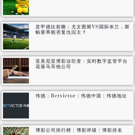
意甲德比前瞻：尤文图斯VS国际米兰，斯
帕莱蒂能否复仇旧主？
亚美尼亚博彩业巨变：实时数字监管平台
花落马耳他公司
伟德 | Betvictor | 伟德中国 | 伟德地址
博彩公司排行榜 | 博彩评级 | 博彩排名