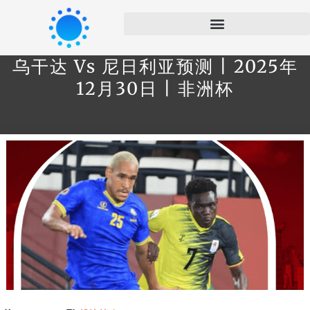
乌干达 Vs 尼日利亚预测 | 2025年
12月30日 | 非洲杯