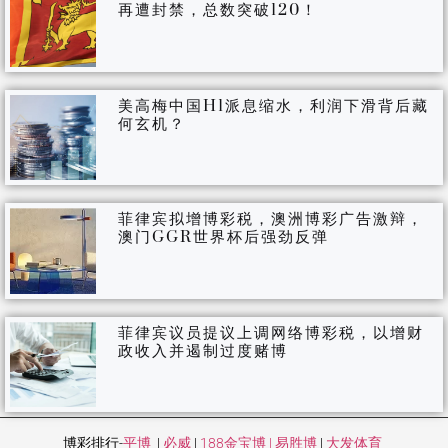
再遭封禁，总数突破120！
美高梅中国H1派息缩水，利润下滑背后藏
何玄机？
菲律宾拟增博彩税，澳洲博彩广告激辩，
澳门GGR世界杯后强劲反弹
菲律宾议员提议上调网络博彩税，以增财
政收入并遏制过度赌博
博彩排行-
平博
|
必威
|
188金宝博 |
易胜博
|
大发体育