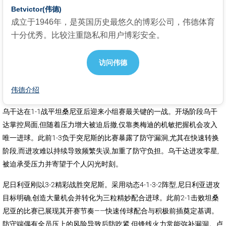
Betvictor(伟德)
成立于1946年，是英国历史最悠久的博彩公司，伟德体育
十分优秀。比较注重隐私和用户博彩安全。
访问伟德
伟德介绍
乌干达在1-1战平坦桑尼亚后迎来小组赛最关键的一战。开场阶段乌干
达掌控局面,但随着压力增大被迫后撤,仅靠奥梅迪的机敏把握机会攻入
唯一进球。此前1-3负于突尼斯的比赛暴露了防守漏洞,尤其在快速转换
阶段,而进攻难以持续导致频繁失误,加重了防守负担。乌干达进攻零星,
被迫承受压力并寄望于个人闪光时刻。
尼日利亚刚以3-2精彩战胜突尼斯。采用动态4-1-3-2阵型,尼日利亚进攻
目标明确,创造大量机会并转化为三粒精妙配合进球。此前2-1击败坦桑
尼亚的比赛已展现其开赛节奏——快速传球配合与积极前插奠定基调。
防守端偶有全员压上的风险导致后防吃紧,但锋线火力常能弥补漏洞。卢