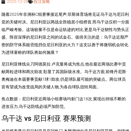
2025-12-28
投注策略
随着2025年非洲杯C组赛事接近尾声,菲斯体育场将见证乌干达与尼日利
亚的关键对决。尼日利亚以两战全胜稳居小组榜首,而乌干达仅积一分面
临严峻考验。这场较量不仅是命运轨迹的对比,更是乌干达韧性与势头正
盛、阵容深厚的尼日利亚之间的试金石。值得关注的是：乌干达近期严
密的防守体系能否抵挡住尼日利亚的火力？这支以善于将微弱机会转化
为进球著称的球队将如何施展？
尼日利亚锋线尖刀阿德莫拉·卢克曼将成为焦点,他在最近两场比赛中贡
献两粒进球和两次助攻,彰显了其国际级水准。乌干达方面,前锋丹尼斯·
奥梅迪在本届赛事贡献1球1助攻,仍是球队最可能的突破点。两位球员
皆有望成为改变战局的关键人物,为各自球队扭转局面。
焦点数据：尼日利亚近两场小组赛场均射门达18次,展现出持续不断的
进攻压力,乌干达防线必须严加防范。
乌干达 vs 尼日利亚 赛果预测