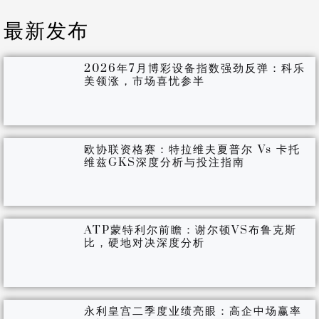
最新发布
2026年7月博彩设备指数强劲反弹：科乐
美领涨，市场喜忧参半
欧协联资格赛：特拉维夫夏普尔 Vs 卡托
维兹GKS深度分析与投注指南
ATP蒙特利尔前瞻：谢尔顿VS布鲁克斯
比，硬地对决深度分析
永利皇宫二季度业绩亮眼：高企中场赢率