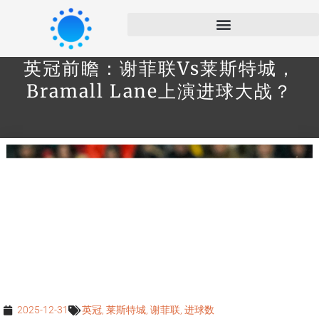
英冠前瞻：谢菲联vs莱斯特城，
Bramall Lane上演进球大战？
2025-12-31
英冠
,
莱斯特城
,
谢菲联
,
进球数