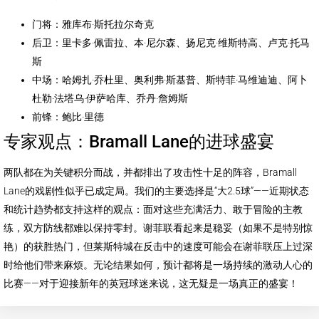
门将：雅库布·斯托拉尔奇克
后卫：里卡多·佩雷拉、本·尼尔森、扬尼克·维斯特高、卢克·托马
斯
中场：哈姆扎·乔杜里、奥利弗·斯基普、斯特菲·马维迪迪、阿卜
杜勒·法塔乌·伊萨哈库、乔丹·詹姆斯
前锋：鲍比·里德
专家观点：Bramall Lane的进球盛宴
两队都在为关键积分而战，并都排出了攻击性十足的阵容，Bramall
Lane的戏剧性似乎已成定局。我们的主要选择是“大2.5球”——近期状态
和统计趋势都支持这样的观点：面对这些充满活力、敢于冒险的主教
练，双方防线都难以保持零封。谢菲联看起来是稳妥（如果不是特别惊
艳）的获胜热门，但莱斯特城在反击中的速度可能会在谢菲联压上过深
时给他们带来麻烦。无论结果如何，预计都将是一场持续的激动人心的
比赛——对于迎接新年的英冠球迷来说，这无疑是一场真正的盛宴！