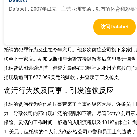
Dafabet，2007年成立，主营亚洲市场，独有的体育和彩
访问Dafabet
托纳的犯罪行为发生在今年六月。他多次前往公司旗下多家门
移至下一家店。斯帕克斯和里诺警方接到报案后立即展开调查
托纳曾试图逃避追捕，但警方最终在加利福尼亚州萨克拉门托
捕现场追回了677,069美元的赃款，并查获了三支枪支。
贪污行为殃及同事，引发连锁反应
托纳的贪污行为给他的同事带来了严重的经济困境。许多员工
力，导致公司内部出现广泛的混乱和不满。尽管Dotty’s公
保险、灵活的工作时间、舒适的入职流程以及401K退休金计
11美元，但托纳的个人行为仍然给公司声誉和员工士气造成