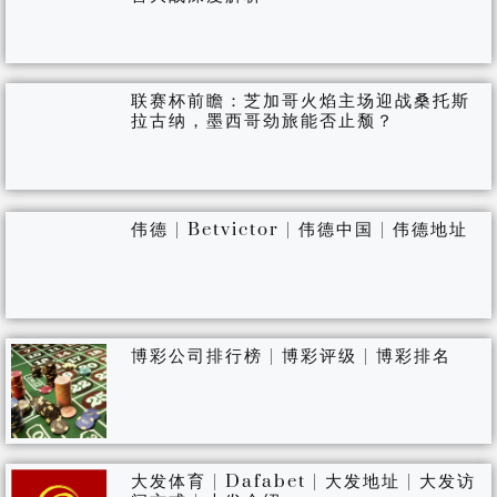
联赛杯前瞻：芝加哥火焰主场迎战桑托斯
拉古纳，墨西哥劲旅能否止颓？
伟德 | Betvictor | 伟德中国 | 伟德地址
博彩公司排行榜 | 博彩评级 | 博彩排名
大发体育 | Dafabet | 大发地址 | 大发访