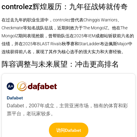
controlez辉煌履历：九年征战铸就传奇
在过去九年的职业生涯中，controlez曾代表Chinggis Warriors、
Checkmate等知名战队征战，近期则效力于The MongolZ。他在The
MongolZ期间表现抢眼，曾帮助队伍在2025年IEM成都站斩获前六名的
佳绩，并在2025年BLAST Rivals秋季赛和StarLadder布达佩斯Major中
连续获得前八名，展现了其作为核心选手的强大实力和大赛经验。
阵容调整与未来展望：冲击更高排名
A+
Dafabet
Dafabet，2007年成立，主营亚洲市场，独有的体育和彩
票平台，老玩家较多。
访问Dafabet