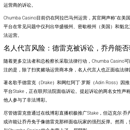
运营商的诉讼。
Chumba Casino目前仍在阿拉巴马州运营，其官网声称“
平台在常见问题中仅列出华盛顿州、密歇根州（美国）和魁北
法运营。
名人代言风险：德雷克被诉讼，乔丹能否
随着更多立法者和总检察长采取法律行动，Chumba Casi
注的是，除了扫奖赌场运营商本身，名人代言人也正面临法律
著名歌手德雷克（Drake）和网红阿丁·罗斯（Adin Ros
平台Stake，正在联邦法院面临诉讼。提起诉讼的两名女性
他人参与了非法博彩。
尽管德雷克曾通过在线博彩直播积极推广Stake，但迈克尔·乔丹本
或许能让乔丹免于像德雷克那样面临玩家的强烈反弹。然而，扫