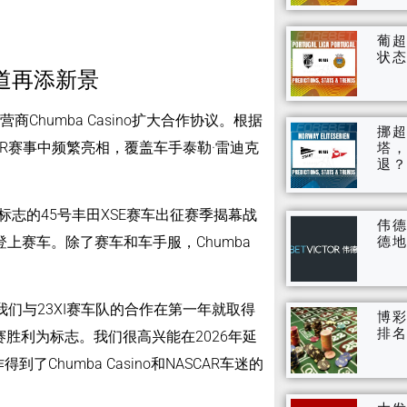
葡超
状
道再添新景
Chumba Casino扩大合作协议。根据
挪超
SCAR赛事中频繁亮相，覆盖车手泰勒·雷迪克
塔
退
o标志的45号丰田XSE赛车出征赛季揭幕战
伟德 
德
中登上赛车。除了赛车和车手服，Chumba
：“我们与23XI赛车队的合作在第一年就取得
博彩
排
胜利为标志。我们很高兴能在2026年延
Chumba Casino和NASCAR车迷的