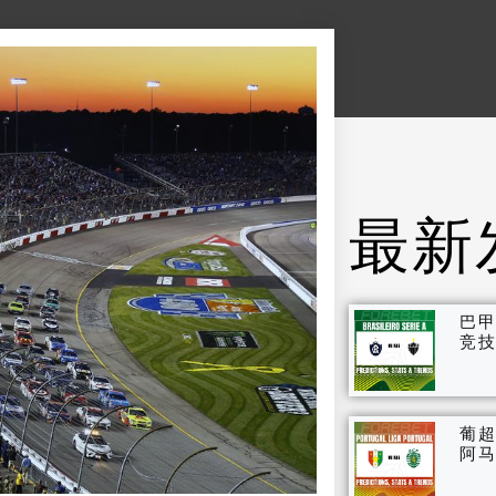
最新
巴甲
竞
葡
阿