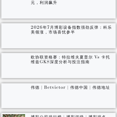
元，利润飙升
2026年7月博彩设备指数强劲反弹：科乐
美领涨，市场喜忧参半
欧协联资格赛：特拉维夫夏普尔 Vs 卡托
维兹GKS深度分析与投注指南
伟德 | Betvictor | 伟德中国 | 伟德地址