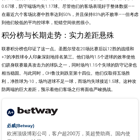
0.67球，防守端场均失1.17球。尽管他们的客场表现好于整体数据——
在最近六个客场比赛中胜率达到50%，并且保持83%的不败率——但考虑
到他们较低的平均控球率，犯错空间依然很小。
积分榜与长期走势：实力差距悬殊
联赛积分榜也印证了这一点。圣图尔登在20场比赛后以12胜的战绩和
+7的净胜球令人印象深刻地排名第三。他们场均1.5个进球的效率使他
们跻身联赛最具攻击力的球队之一，同时场均1.15个失球的防守记录也
相当稳固。与此同时，OH鲁汶则跌至第十四位。他们仅取得五场胜
利，净胜球为-10，场均进球不足一球，而场均失球接近1.5球。这种攻
防两端的巨大差距，预示着他们客场之行将面临严峻挑战。
A+
必威(Betway)
欧洲顶级博彩公司，客户超200万，英超赞助商。国内使