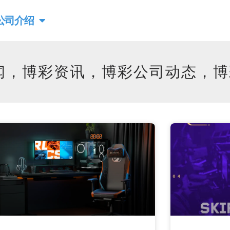
公司介绍
闻，博彩资讯，博彩公司动态，