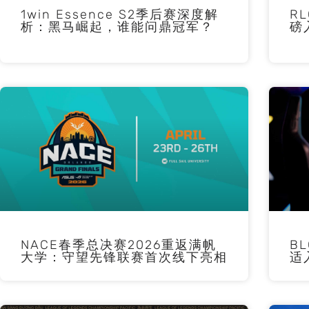
1win Essence S2季后赛深度解
RL
析：黑马崛起，谁能问鼎冠军？
磅
NACE春季总决赛2026重返满帆
B
大学：守望先锋联赛首次线下亮相
适