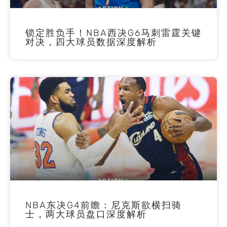
锁定胜负手！NBA西决G6马刺雷霆关键
对决，四大球员数据深度解析
NBA东决G4前瞻：尼克斯欲横扫骑
士，两大球员盘口深度解析