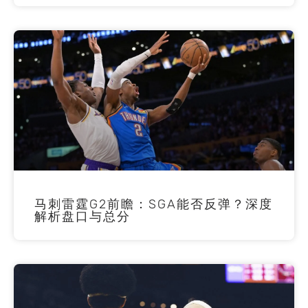
马刺雷霆G2前瞻：SGA能否反弹？深度
解析盘口与总分