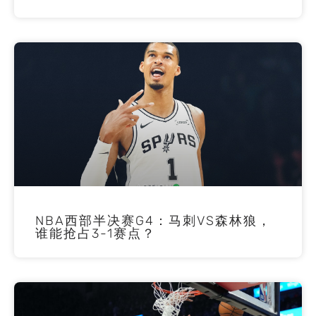
NBA西部半决赛G4：马刺VS森林狼，
谁能抢占3-1赛点？