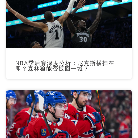
NBA季后赛深度分析：尼克斯横扫在
即？森林狼能否扳回一城？