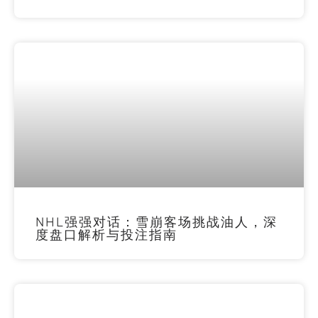
NHL强强对话：雪崩客场挑战油人，深
度盘口解析与投注指南