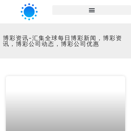
博彩资讯-汇集全球每日博彩新闻，博彩资
讯，博彩公司动态，博彩公司优惠