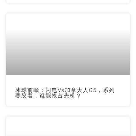
冰球前瞻：闪电vs加拿大人G5，系列
赛胶着，谁能抢占先机？