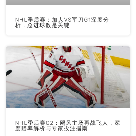
NHL季后赛：加人VS军刀G1深度分
析，总进球数是关键
NHL季后赛G2：飓风主场再战飞人，深
度赔率解析与专家投注指南