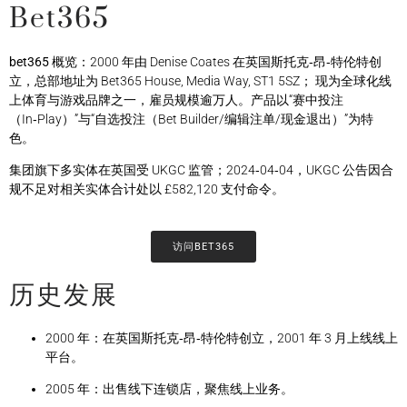
Bet365
bet365 概览：
2000 年由 Denise Coates 在英国斯托克‑昂‑特伦特创
立，总部地址为 Bet365 House, Media Way, ST1 5SZ； 现为全球化线
上体育与游戏品牌之一，雇员规模逾万人。产品以“赛中投注
（In‑Play）”与“自选投注（Bet Builder/编辑注单/现金退出）”为特
色。
集团旗下多实体在英国受 UKGC 监管；2024‑04‑04，UKGC 公告因合
规不足对相关实体合计处以 £582,120 支付命令。
访问BET365
历史发展
2000 年：在英国斯托克‑昂‑特伦特创立，2001 年 3 月上线线上
平台。
2005 年：出售线下连锁店，聚焦线上业务。