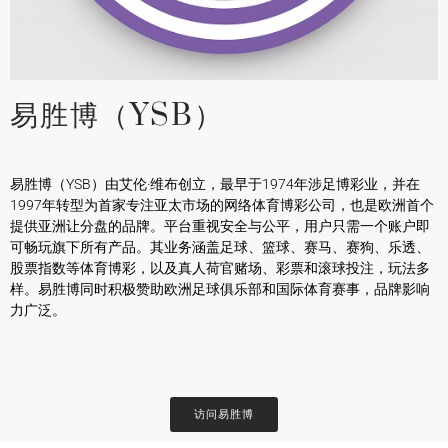
易胜博（YSB）
易胜博（YSB）由艾伦·维布创立，最早于1974年涉足博彩业，并在
1997年转型为首家专注亚太市场的网络体育博彩公司，也是欧洲首个
提供亚洲让分盘的品牌。平台重视安全与公平，用户只需一个账户即
可畅玩旗下所有产品。其业务涵盖足球、篮球、赛马、赛狗、乐透、
股票指数等体育博彩，以及真人荷官赌场、彩票和滚球投注，玩法多
样。易胜博同时积极赞助欧洲足球俱乐部和国际体育赛事，品牌影响
力广泛。
访问易胜博