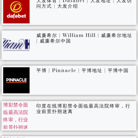
大发体育 | Dafabet | 大发地址 | 大发访
问方式 | 大发介绍
威廉希尔 | William Hill | 威廉希尔地址
| 威廉希尔中国
平博 | Pinnacle | 平博地址 | 平博中国
印度在线博彩禁令面临最高法院终审，行
业前景扑朔迷离