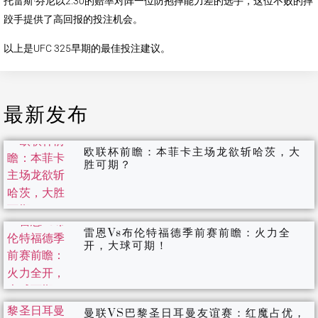
托雷斯·芬尼以2.30的赔率对阵一位防抱摔能力差的选手，这位不败的摔
跤手提供了高回报的投注机会。
以上是UFC 325早期的最佳投注建议。
最新发布
欧联杯前瞻：本菲卡主场龙欲斩哈茨，大
胜可期？
雷恩vs布伦特福德季前赛前瞻：火力全
开，大球可期！
曼联VS巴黎圣日耳曼友谊赛：红魔占优，