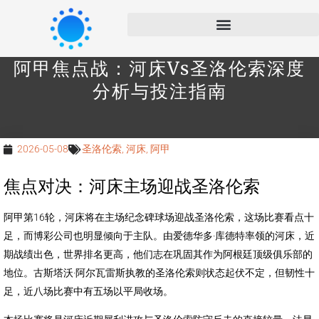
阿甲焦点战：河床vs圣洛伦索深度
分析与投注指南
2026-05-08
圣洛伦索
,
河床
,
阿甲
焦点对决：河床主场迎战圣洛伦索
阿甲第16轮，河床将在主场纪念碑球场迎战圣洛伦索，这场比赛看点十
足，而博彩公司也明显倾向于主队。由爱德华多·库德特率领的河床，近
期战绩出色，世界排名更高，他们志在巩固其作为阿根廷顶级俱乐部的
地位。古斯塔沃·阿尔瓦雷斯执教的圣洛伦索则状态起伏不定，但韧性十
足，近八场比赛中有五场以平局收场。