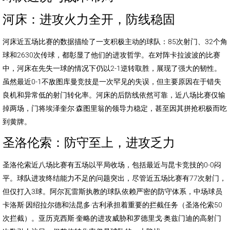
河床：进攻火力全开，防线稳固
河床近五场比赛的数据描绘了一支积极主动的球队：85次射门、32个角
球和2630次传球，都彰显了他们的进攻哲学。在对阵卡拉波波的比赛
中，河床在先失一球的情况下仍以2-1逆转取胜，展现了强大的韧性。
虽然最近0-1不敌图库曼竞技是一次罕见的失误，但主要原因在于错失
良机和异常低的射门转化率。河床的后防线依然可靠，近八场比赛仅输
掉两场，门将埃泽奎尔·森图里翁的领导力稳定，甚至因其拼抢积极而吃
到黄牌。
圣洛伦索：防守至上，进攻乏力
圣洛伦索近八场比赛有五场以平局收场，包括最近与昆卡竞技的0-0闷
平。球队进攻终结能力不足的问题突出，尽管近五场比赛有77次射门，
但仅打入3球。阿尔瓦雷斯执教的球队依赖严密的防守体系，中场球员
卡洛斯·因绍拉尔德和法昆多·古利承担着重要的拦截任务（圣洛伦索50
次拦截）。亚历克西斯·奎略的进攻威胁和罗德里戈·奥兹门迪的高射门