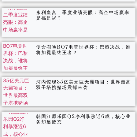
永利皇宫二季度业绩亮眼：高企中场赢率
是福是祸？
使命召唤BO7电竞世界杯：巴黎决战，谁
将加冕最终王者？
河内惊现35亿美元巨无霸项目：世界最高
双子塔携赌场震撼来袭
韩国江原乐园Q2净利暴涨近6成，核心业
务却显疲态