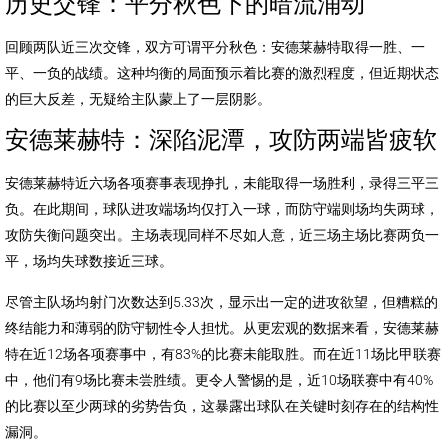
历史交锋：平分秋色下的暗流涌动
回顾两队近三次交锋，双方可谓平分秋色：安德莱赫特取得一胜、一
平、一负的战绩。这种均衡的局面预示着比赛的激烈程度，但近期状态
的巨大反差，无疑给主队蒙上了一层阴影。
安德莱赫特：深陷泥潭，攻防两端皆疲软
安德莱赫特近六场各项赛事表现挣扎，未能取得一场胜利，录得三平三
负。在此期间，球队进攻端场均仅打入一球，而防守端则场均失两球，
攻防失衡问题突出。主场表现同样不尽如人意，近三场主场比赛两负一
平，场均失球数接近三球。
尽管主队场均射门次数达到5.33次，显示出一定的进攻欲望，但糟糕的
终结能力和薄弱的防守韧性令人担忧。从更宏观的数据来看，安德莱赫
特在近12场各项赛事中，有83%的比赛未能取胜。而在近11场比甲联赛
中，他们有9场比赛未尝胜绩。更令人警惕的是，近10场联赛中有40%
的比赛以至少两球的劣势告负，这暴露出球队在关键时刻存在的结构性
漏洞。