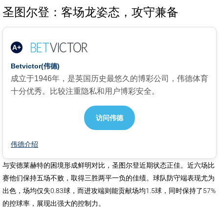
圣图尔登：客场龙姿态，攻守兼备
A+
Betvictor(伟德)
成立于1946年，是英国历史最悠久的博彩公司，伟德体育
十分优秀。比较注重隐私和用户博彩安全。
访问伟德
伟德介绍
与安德莱赫特的困境形成鲜明对比，圣图尔登近期状态正佳。近六场比
赛他们保持五场不败，取得三胜两平一负的佳绩。球队防守端表现尤为
出色，场均仅失0.83球，而进攻端则能贡献场均1.5球，同时保持了57%
的控球率，展现出强大的控制力。