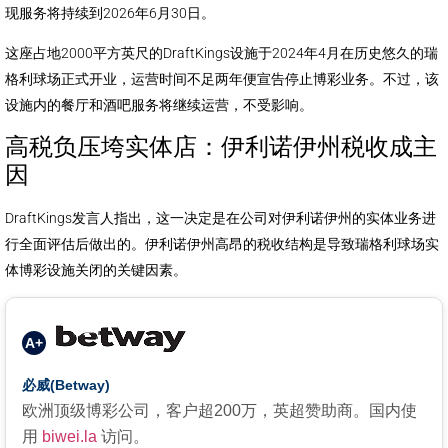
现服务将持续到2026年6月30日。
这座占地2000平方英尺的DraftKings设施于2024年4月在历史悠久的瑞
格利球场正式开业，运营时间不足两年便宣告停止博彩业务。不过，该
设施内的餐厅和酒吧服务将继续运营，不受影响。
高税负压垮实体店：伊利诺伊州税收成主
因
DraftKings发言人指出，这一决定是在公司对伊利诺伊州的实体业务进
行全面评估后做出的。伊利诺伊州高昂的税收结构是导致瑞格利球场实
体博彩设施关闭的关键因素。
A+
必威(Betway)
欧洲顶级博彩公司，客户超200万，英超赞助商。国内使
用
biwei.la
访问。