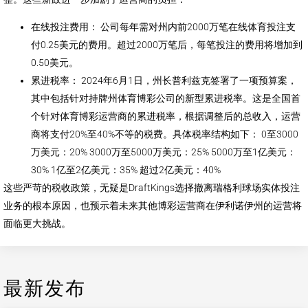
在线投注费用： 公司每年需对州内前2000万笔在线体育投注支
付0.25美元的费用。超过2000万笔后，每笔投注的费用将增加到
0.50美元。
累进税率： 2024年6月1日，州长普利兹克签署了一项预算案，
其中包括针对持牌州体育博彩公司的新型累进税率。这是全国首
个针对体育博彩运营商的累进税率，根据调整后的总收入，运营
商将支付20%至40%不等的税费。具体税率结构如下： 0至3000
万美元：20% 3000万至5000万美元：25% 5000万至1亿美元：
30% 1亿至2亿美元：35% 超过2亿美元：40%
这些严苛的税收政策，无疑是DraftKings选择撤离瑞格利球场实体投注
业务的根本原因，也预示着未来其他博彩运营商在伊利诺伊州的运营将
面临更大挑战。
最新发布