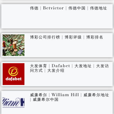
伟德 | Betvictor | 伟德中国 | 伟德地址
博彩公司排行榜 | 博彩评级 | 博彩排名
大发体育 | Dafabet | 大发地址 | 大发访
问方式 | 大发介绍
威廉希尔 | William Hill | 威廉希尔地址
| 威廉希尔中国