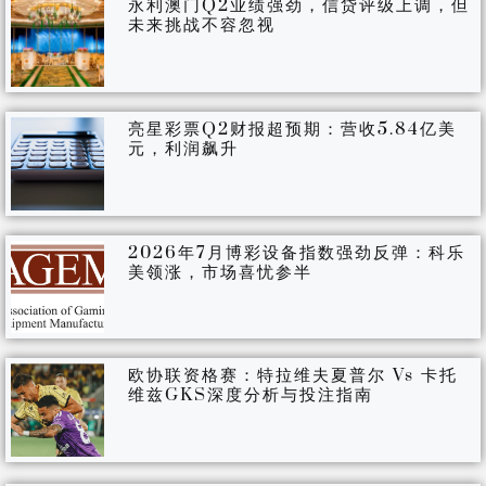
永利澳门Q2业绩强劲，信贷评级上调，但
未来挑战不容忽视
亮星彩票Q2财报超预期：营收5.84亿美
元，利润飙升
2026年7月博彩设备指数强劲反弹：科乐
美领涨，市场喜忧参半
欧协联资格赛：特拉维夫夏普尔 Vs 卡托
维兹GKS深度分析与投注指南