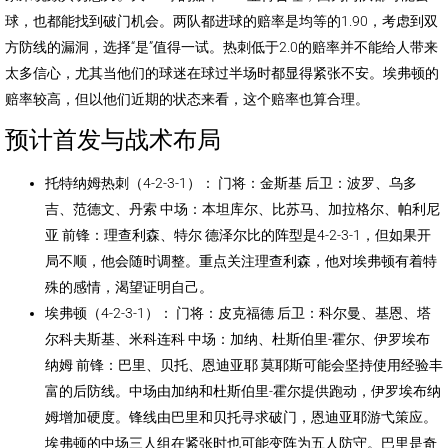
球，也都能找到破门机会。两队都进球的赔率是均等的1.90，考虑到双
方防线的漏洞，选择“是”值得一试。热刺低于2.0的赔率并不能给人带来
太多信心，尤其当他们的球迷在球过半场时都显得紧张不安。埃弗顿的
赔率较高，但以他们近期的状态来看，这个赔率也算合理。
预计首发与战术布局
托特纳姆热刺（4-2-3-1）： 门将：金斯基 后卫：波罗、乌多
吉、范德文、丹索 中场：本坦库尔、比苏马、加拉格尔、帕利尼
亚 前锋：理查利森、特尔 德泽尔比的阵型是4-2-3-1，但如果开
局不顺，他会随时调整。重点关注理查利森，他对埃弗顿有着特
殊的感情，渴望证明自己。
埃弗顿（4-2-3-1）： 门将：皮克福德 后卫：科尔曼、基恩、塔
尔科夫斯基、米科连科 中场：加纳、杜斯伯里-霍尔、伊罗埃布
纳姆 前锋：巴里、贝托、恩迪亚耶 莫耶斯可能会坚持使用经验丰
富的后防线。中场由加纳和杜斯伯里-霍尔提供跑动，伊罗埃布纳
姆增加硬度。锋线由巴里和贝托寻求破门，恩迪亚耶游弋策应。
埃弗顿的中场三人组在紧张时也可能变阵为五人防守。巴里是奇