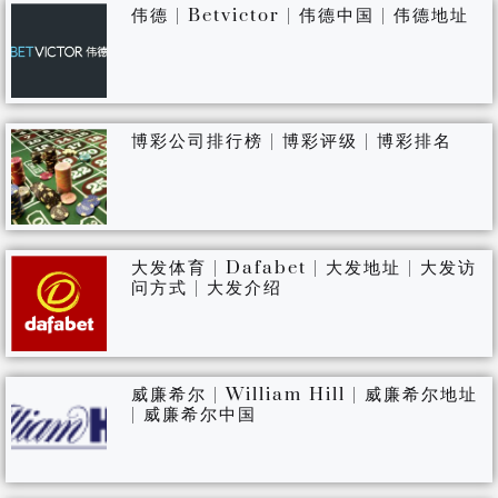
伟德 | Betvictor | 伟德中国 | 伟德地址
博彩公司排行榜 | 博彩评级 | 博彩排名
大发体育 | Dafabet | 大发地址 | 大发访
问方式 | 大发介绍
威廉希尔 | William Hill | 威廉希尔地址
| 威廉希尔中国