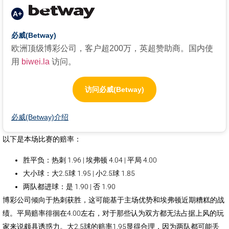
A+
必威(Betway)
欧洲顶级博彩公司，客户超200万，英超赞助商。国内使
用
biwei.la
访问。
访问必威(Betway)
必威(Betway)介绍
以下是本场比赛的赔率：
胜平负：热刺 1.96 | 埃弗顿 4.04 | 平局 4.00
大小球：大2.5球 1.95 | 小2.5球 1.85
两队都进球：是 1.90 | 否 1.90
博彩公司倾向于热刺获胜，这可能基于主场优势和埃弗顿近期糟糕的战
绩。平局赔率徘徊在4.00左右，对于那些认为双方都无法占据上风的玩
家来说颇具诱惑力。大2.5球的赔率1.95显得合理，因为两队都可能丢