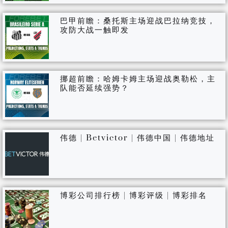
巴甲前瞻：桑托斯主场迎战巴拉纳竞技，
攻防大战一触即发
挪超前瞻：哈姆卡姆主场迎战奥勒松，主
队能否延续强势？
伟德 | Betvictor | 伟德中国 | 伟德地址
博彩公司排行榜 | 博彩评级 | 博彩排名