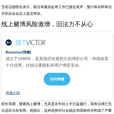
艾哈迈德部长表示，新法草案的起草工作已接近尾声，预计将在即将召
开的议会会议上提交审议。
线上赌博风险激增，旧法力不从心
A+
Betvictor(伟德)
成立于1946年，是英国历史最悠久的博彩公司，伟德体育
十分优秀。比较注重隐私和用户博彩安全。
访问伟德
伟德介绍
部长强调，随着线上赌博，尤其是在年轻人中日益盛行，现有法律已无
法适应当前形势。他指出，这种趋势对社会稳定和国家经济构成了严重