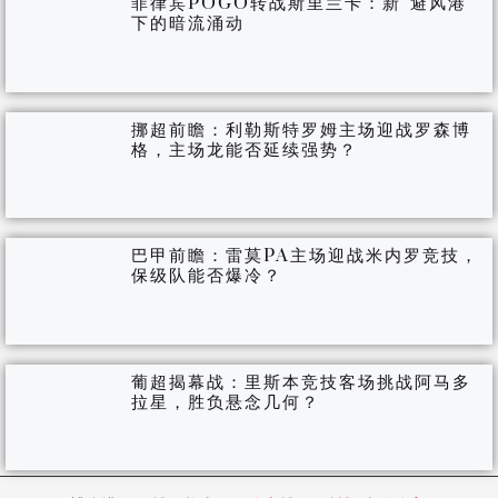
菲律宾POGO转战斯里兰卡：新“避风港”
下的暗流涌动
挪超前瞻：利勒斯特罗姆主场迎战罗森博
格，主场龙能否延续强势？
巴甲前瞻：雷莫PA主场迎战米内罗竞技，
保级队能否爆冷？
葡超揭幕战：里斯本竞技客场挑战阿马多
拉星，胜负悬念几何？