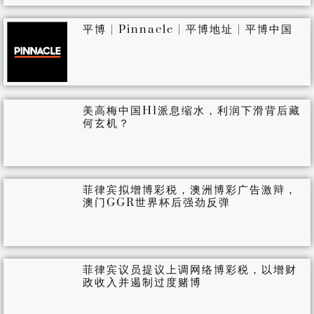
平博 | Pinnacle | 平博地址 | 平博中国
美高梅中国H1派息缩水，利润下滑背后藏
何玄机？
菲律宾拟增博彩税，澳洲博彩广告激辩，
澳门GGR世界杯后强劲反弹
菲律宾议员提议上调网络博彩税，以增财
政收入并遏制过度赌博