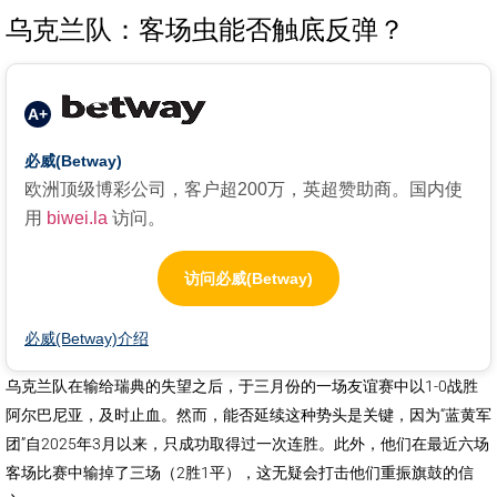
乌克兰队：客场虫能否触底反弹？
A+
必威(Betway)
欧洲顶级博彩公司，客户超200万，英超赞助商。国内使
用
biwei.la
访问。
访问必威(Betway)
必威(Betway)介绍
乌克兰队在输给瑞典的失望之后，于三月份的一场友谊赛中以1-0战胜
阿尔巴尼亚，及时止血。然而，能否延续这种势头是关键，因为“蓝黄军
团”自2025年3月以来，只成功取得过一次连胜。此外，他们在最近六场
客场比赛中输掉了三场（2胜1平），这无疑会打击他们重振旗鼓的信