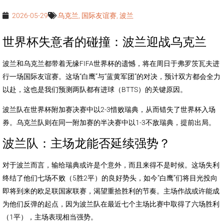
2026-05-29
乌克兰
,
国际友谊赛
,
波兰
世界杯失意者的碰撞：波兰迎战乌克兰
波兰和乌克兰都带着无缘FIFA世界杯的遗憾，将在周日于弗罗茨瓦夫进
行一场国际友谊赛。这场“白鹰”与“蓝黄军团”的对决，预计双方都会全力
以赴，这也是我们预测两队都有进球（BTTS）的关键原因。
波兰队在世界杯附加赛决赛中以2-3惜败瑞典，从而错失了世界杯入场
券。乌克兰队则在同一附加赛的半决赛中以1-3不敌瑞典，提前出局。
波兰队：主场龙能否延续强势？
对于波兰而言，输给瑞典或许是个意外，而且来得不是时候。这场失利
终结了他们七场不败（5胜2平）的良好势头，如今“白鹰”们将目光投向
即将到来的欧足联国家联赛，渴望重拾胜利的节奏。主场作战或许能成
为他们反弹的起点，因为波兰队在最近七个主场比赛中取得了六场胜利
（1平），主场表现相当强势。