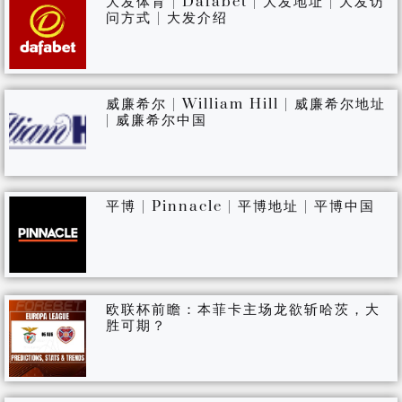
大发体育 | Dafabet | 大发地址 | 大发访
问方式 | 大发介绍
威廉希尔 | William Hill | 威廉希尔地址
| 威廉希尔中国
平博 | Pinnacle | 平博地址 | 平博中国
欧联杯前瞻：本菲卡主场龙欲斩哈茨，大
胜可期？