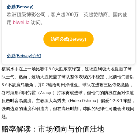
必威(Betway)
欧洲顶级博彩公司，客户超200万，英超赞助商。国内使
用
biwei.la
访问。
访问必威(Betway)
必威(Betway)介绍
横滨水手在上一场比赛中6-0大胜东京绿茵，这场胜利极大地提振了球
队士气。然而，这场大胜掩盖了球队整体表现的不稳定，此前他们曾以
5-6不敌鹿岛鹿角，并0-2输给町田泽维亚。球队在进攻三区依然危险，
谷村海那和阿劳霍（Araújo）持续贡献进球，但他们的防线在面对快速
反击时容易崩溃。主教练大岛秀夫（Hideo Oshima）偏爱4-2-3-1阵型，
强调边路的速度和创造力，但在高压时刻，球队的纪律性可能会出现问
题。
赔率解读：市场倾向与价值洼地