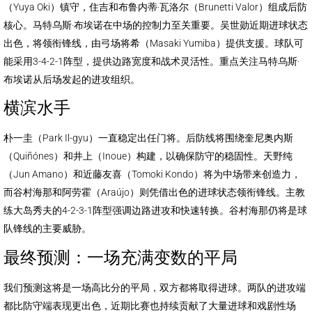
（Yuya Oki）镇守，住吉和布鲁内蒂·瓦洛尔（Brunetti Valor）组成后防
核心。马特乌斯·布埃诺在中场的控制力至关重要。吴世勋近期进球状态
出色，将领衔锋线，由弓场将希（Masaki Yumiba）提供支援。球队可
能采用3-4-2-1阵型，提供边路宽度和战术灵活性。重点关注马特乌斯·
布埃诺从后场发起的进攻组织。
横滨水手
朴一圭（Park Il-gyu）一直稳定出任门将。后防线将围绕奎尼奥内斯
（Quiñónes）和井上（Inoue）构建，以确保防守的稳固性。天野纯
（Jun Amano）和近藤友喜（Tomoki Kondo）将为中场带来创造力，
而谷村海那和阿劳霍（Araújo）则凭借出色的进球状态领衔锋线。主教
练大岛秀夫的4-2-3-1阵型强调边路进攻和快速转换。谷村海那仍将是球
队锋线的主要威胁。
最终预测：一场充满变数的平局
我们预测这将是一场高比分的平局，双方都将取得进球。两队的进攻端
都比防守端表现更出色，近期比赛也持续贡献了大量进球和戏剧性场