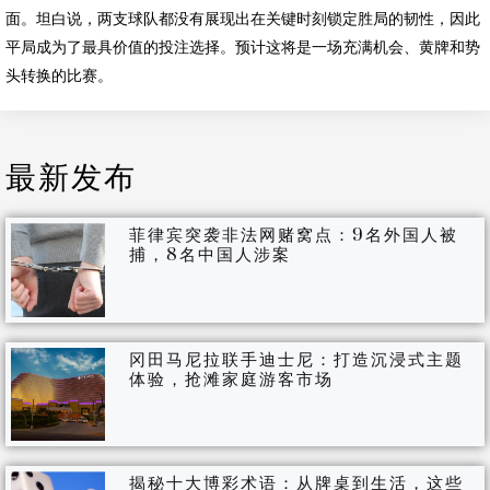
面。坦白说，两支球队都没有展现出在关键时刻锁定胜局的韧性，因此
平局成为了最具价值的投注选择。预计这将是一场充满机会、黄牌和势
头转换的比赛。
最新发布
菲律宾突袭非法网赌窝点：9名外国人被
捕，8名中国人涉案
冈田马尼拉联手迪士尼：打造沉浸式主题
体验，抢滩家庭游客市场
揭秘十大博彩术语：从牌桌到生活，这些