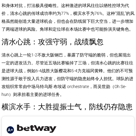
和身体对抗，打法极具侵略性。这种激进的球风往往以牺牲控球为代
价，清水心跳的传球成功率约为77%，横滨水手为76%。这种“混乱”的风
格虽然能创造大量进球机会，但也会在防线留下巨大空当，进一步增加
了两端进球的风险。角球和定位球在本场比赛中也可能扮演关键角色。
清水心跳：攻强守弱，战绩飘忽
清水心跳上一轮1-2不敌大阪钢巴，暴露了防守端的脆弱，但也展现出
一定的进攻活力。尽管近五场比赛输掉了三场，但清水心跳的比赛往往
是进球大战，例如6-4战胜大阪樱花和5-4力克福冈黄蜂。他们的不可预
测性源于敢于投入兵力进攻，但防守端的隐患始终令人担忧。球队的进
攻组织常常由中场马特乌斯·布埃诺 orchestrate，而吴世勋（Oh Se-
hun）则承担着主要的进球任务。
横滨水手：大胜提振士气，防线仍存隐患
A+