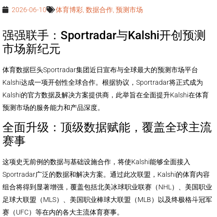
2026-06-10
体育博彩
,
数据合作
,
预测市场
强强联手：Sportradar与Kalshi开创预测
市场新纪元
体育数据巨头Sportradar集团近日宣布与全球最大的预测市场平台
Kalshi达成一项开创性全球合作。根据协议，Sportradar将正式成为
Kalshi的官方数据及解决方案提供商，此举旨在全面提升Kalshi在体育
预测市场的服务能力和产品深度。
全面升级：顶级数据赋能，覆盖全球主流
赛事
这项史无前例的数据与基础设施合作，将使Kalshi能够全面接入
Sportradar广泛的数据和解决方案。通过此次联盟，Kalshi的体育内容
组合将得到显著增强，覆盖包括北美冰球职业联赛（NHL）、美国职业
足球大联盟（MLS）、美国职业棒球大联盟（MLB）以及终极格斗冠军
赛（UFC）等在内的各大主流体育赛事。