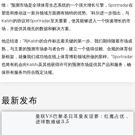
情：“预测市场是全球体育生态系统的一个强大增长引擎，Sportradar在
塑造和推动这一新兴领域方面拥有独特的优势。”科尔进一步指出，与
Kalshi的协议对Sportradar至关重要，使其能够进入一个快速增长的市
场，并提供其领先的数据和解决方案。
他总结道：“与Kalshi的合作标志着关键的第一步。我们期待随着市场成
熟，与主要的预测市场参与者合作，建立一个值得信赖、合规的体育创
新框架，就像我们成功地在线上体育博彩领域所做的那样。”Sportradar
也将有机会向Kalshi及其他获得许可的预测市场提供其产品和服务，确
保所有服务均符合既定法规。
最新发布
曼联VS巴黎圣日耳曼友谊赛：红魔占优，
进球数难破3.5