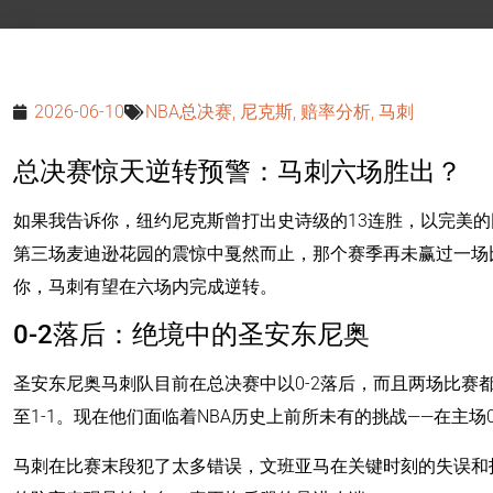
2026-06-10
NBA总决赛
,
尼克斯
,
赔率分析
,
马刺
总决赛惊天逆转预警：马刺六场胜出？
如果我告诉你，纽约尼克斯曾打出史诗级的13连胜，以完美
第三场麦迪逊花园的震惊中戛然而止，那个赛季再未赢过一场
你，马刺有望在六场内完成逆转。
0-2落后：绝境中的圣安东尼奥
圣安东尼奥马刺队目前在总决赛中以0-2落后，而且两场比赛都
至1-1。现在他们面临着NBA历史上前所未有的挑战——在主场
马刺在比赛末段犯了太多错误，文班亚马在关键时刻的失误和