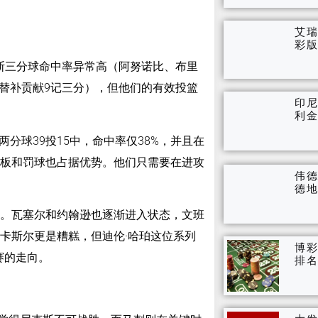
艾
彩
斯三分球命中率异常高（阿努诺比、布里
德替补贡献9记三分），但他们的有效投篮
印尼
利
分球39投15中，命中率仅38%，并且在
篮板和罚球也占据优势。他们只需要在进攻
伟德 
德
息。瓦塞尔和约翰逊也逐渐进入状态，文班
卡斯尔更是糟糕，但迪伦·哈珀这位系列
博彩
赛的走向。
排