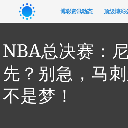
博彩资讯动态
顶级博彩
NBA总决赛：尼
先？别急，马刺
不是梦！