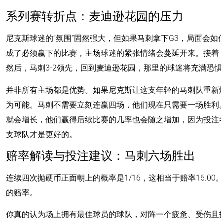
系列赛转折点：麦迪逊花园的压力
尼克斯球迷的“氛围”固然强大，但如果马刺拿下G3，局面会
成了必须赢下的比赛，主场球迷的紧张情绪会蔓延开来。接着，
然后，马刺3-2领先，回到麦迪逊花园，那里的球迷将充满恐
并非所有主场都是优势。如果尼克斯让这支年轻的马刺队重新
为可能。马刺不需要立刻连赢四场，他们现在只需要一场胜利
就会增长，他们赢得后续比赛的几率也会随之增加，因为投注者
支球队才是更好的。
赔率解读与投注建议：马刺六场胜出
连续四次抛硬币正面朝上的概率是1/16，这相当于赔率16.0
的赔率。
你真的认为场上拥有最佳球员的球队，对阵一个疲惫、受伤且