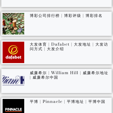
博彩公司排行榜 | 博彩评级 | 博彩排名
大发体育 | Dafabet | 大发地址 | 大发访
问方式 | 大发介绍
威廉希尔 | William Hill | 威廉希尔地址
| 威廉希尔中国
平博 | Pinnacle | 平博地址 | 平博中国