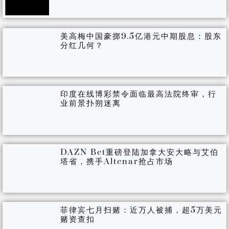
美高梅中国豪掷9.5亿港元中期股息：股东
分红几何？
印度在线博彩禁令面临最高法院终审，行
业前景扑朔迷离
DAZN Bet重磅登陆加拿大安大略与艾伯
塔省，携手Altenar抢占市场
菲律宾七月扫赌：近万人被捕，超5万美元
赌资查扣