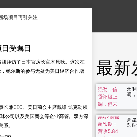
项目受瞩目
最新
代表团拜访了日本官房长官木原稔。这次在
际，鲍尔斯的参与无疑为美日经济合作增
永利
调
长兼CEO、美日商会主席戴维·戈克勒领
子全球公司以及美国商会等企业高管。双方深
亮星
5.
关系。