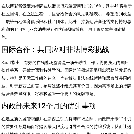
在线博彩税设定为持牌在线赌场博彩运营商利润的16%，其中4%将用于
社区回馈。在立法过程中，提交给议会的意见明确表示，希望看到收益
回馈给当地体育俱乐部和社区团体。此外，持牌运营商还需支付博彩总
利润的1.24%（不含消费税）作为问题赌博税，用于资助危害预防措
施。
国际合作：共同应对非法博彩挑战
Scott指出，有效的在线赌场监管是一项全球性工作，需要强大的国际
伙伴关系、开放对话和持续学习。国际监管领域正呈现出强劲的发展势
头，特别是国际工作组的建立，旨在解决非法在线赌博和黑市等共同问
题。对于新西兰而言，参与这些小组尤其有价值，因为其市场上的持牌
运营商数量有限，将积极监管一个更大的无牌市场。
内政部未来12个月的优先事项
在建立新的监管职能并在新西兰引入持牌市场之际，内政部未来12个月
的首要任务是确保将赌客最大限度地引导至合法的持牌系统，从而让选