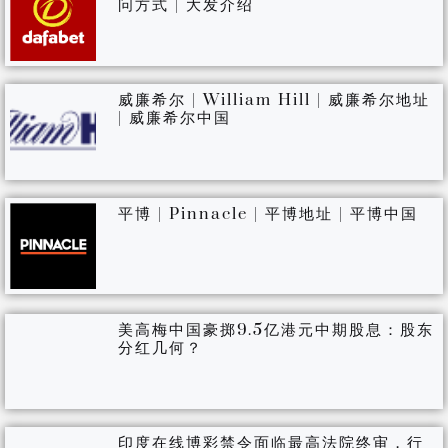
问方式 | 大发介绍
威廉希尔 | William Hill | 威廉希尔地址
| 威廉希尔中国
平博 | Pinnacle | 平博地址 | 平博中国
美高梅中国豪掷9.5亿港元中期股息：股东
分红几何？
印度在线博彩禁令面临最高法院终审，行