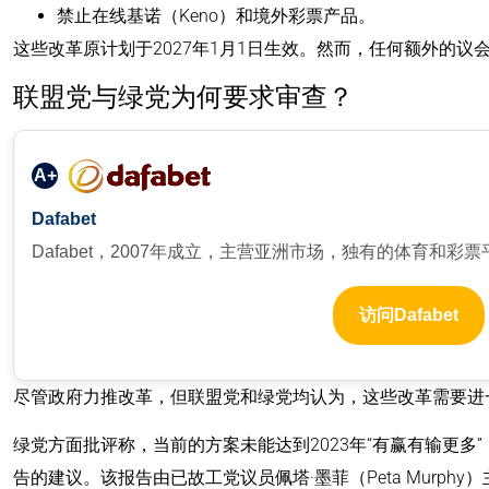
禁止在线基诺（Keno）和境外彩票产品。
这些改革原计划于2027年1月1日生效。然而，任何额外的
联盟党与绿党为何要求审查？
A+
Dafabet
Dafabet，2007年成立，主营亚洲市场，独有的体育和彩
访问Dafabet
尽管政府力推改革，但联盟党和绿党均认为，这些改革需要进
绿党方面批评称，当前的方案未能达到2023年“有赢有输更多”（You Wi
告的建议。该报告由已故工党议员佩塔·墨菲（Peta Murp