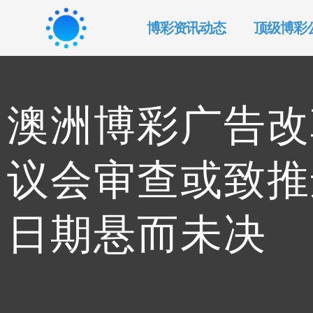
博彩资讯动态
顶级博彩
澳洲博彩广告改
议会审查或致推
日期悬而未决