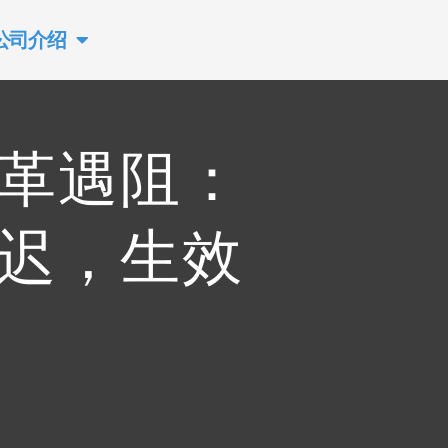
公司介绍
革遇阻：
迟，生效