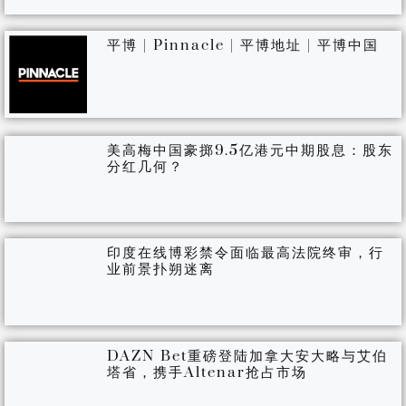
平博 | Pinnacle | 平博地址 | 平博中国
美高梅中国豪掷9.5亿港元中期股息：股东
分红几何？
印度在线博彩禁令面临最高法院终审，行
业前景扑朔迷离
DAZN Bet重磅登陆加拿大安大略与艾伯
塔省，携手Altenar抢占市场