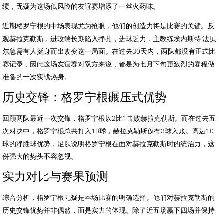
绩，无疑为这场低风险的友谊赛增添了一丝火药味。
近期格罗宁根的中场表现尤为抢眼，他们的创造力将是比赛的关键。反
观赫拉克勒斯，进攻端长期陷入挣扎，进球乏力，主教练埃内斯特·法贝
尔急需有人挺身而出改变这一局面。在过去30天内，两队都没有正式比
赛记录，因此这场友谊赛对双方来说，都是为七月下旬更激烈的赛程做
准备的一次实战热身。
历史交锋：格罗宁根碾压式优势
回顾两队最近一次交锋，格罗宁根以2比1击败赫拉克勒斯。而在过去五
次对决中，格罗宁根总共打入13球，赫拉克勒斯仅有3球入账。高达10
球的净胜球优势，足以说明格罗宁根在面对赫拉克勒斯时的统治力，这
份强大的势头不容忽视。
实力对比与赛果预测
综合分析，格罗宁根无疑是本场比赛的明确选择。他们对赫拉克勒斯的
历史交锋优势并非偶然，而是实力的体现。除了近五场赢下四场并保持