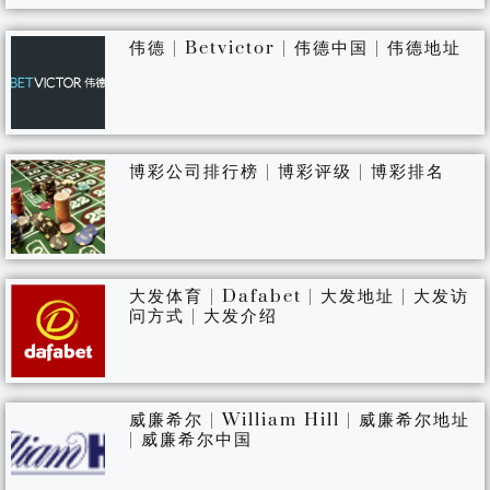
伟德 | Betvictor | 伟德中国 | 伟德地址
博彩公司排行榜 | 博彩评级 | 博彩排名
大发体育 | Dafabet | 大发地址 | 大发访
问方式 | 大发介绍
威廉希尔 | William Hill | 威廉希尔地址
| 威廉希尔中国