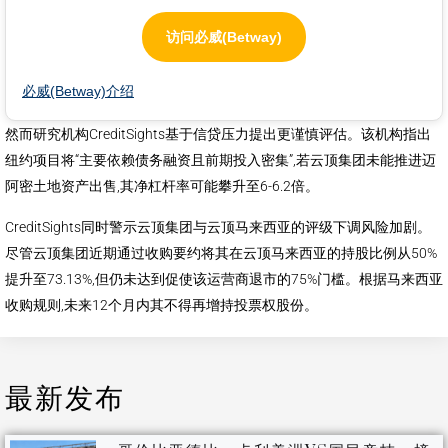
访问必威(Betway)
必威(Betway)介绍
然而研究机构CreditSights基于信贷压力提出更谨慎评估。该机构指出
纽约项目将“主要依赖债务融资且前期投入密集”,若云顶集团未能推进迈
阿密土地资产出售,其净杠杆率可能攀升至6-6.2倍。
CreditSights同时警示云顶集团与云顶马来西亚的评级下调风险加剧。
尽管云顶集团近期通过收购要约将其在云顶马来西亚的持股比例从50%
提升至73.13%,但仍未达到促使该运营商退市的75%门槛。根据马来西亚
收购规则,未来12个月内其不得再增持投票权股份。
最新发布