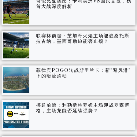
哥伦比亚德比：卡利美洲VS国民竞技，榜
首大战深度解析
联赛杯前瞻：芝加哥火焰主场迎战桑托斯
拉古纳，墨西哥劲旅能否止颓？
菲律宾POGO转战斯里兰卡：新“避风港”
下的暗流涌动
挪超前瞻：利勒斯特罗姆主场迎战罗森博
格，主场龙能否延续强势？