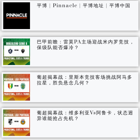
平博 | Pinnacle | 平博地址 | 平博中国
巴甲前瞻：雷莫PA主场迎战米内罗竞技，
保级队能否爆冷？
葡超揭幕战：里斯本竞技客场挑战阿马多
拉星，胜负悬念几何？
葡超揭幕战：维多利亚vs阿鲁卡，状态迥
异谁能抢占先机？