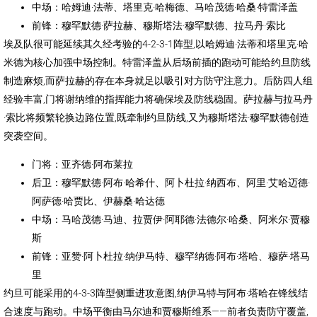
中场：哈姆迪·法蒂、塔里克·哈梅德、马哈茂德·哈桑·特雷泽盖
前锋：穆罕默德·萨拉赫、穆斯塔法·穆罕默德、拉马丹·索比
埃及队很可能延续其久经考验的4-2-3-1阵型,以哈姆迪·法蒂和塔里克·哈
米德为核心加强中场控制。特雷泽盖从后场前插的跑动可能给约旦防线
制造麻烦,而萨拉赫的存在本身就足以吸引对方防守注意力。后防四人组
经验丰富,门将谢纳维的指挥能力将确保埃及防线稳固。萨拉赫与拉马丹
·索比将频繁轮换边路位置,既牵制约旦防线,又为穆斯塔法·穆罕默德创造
突袭空间。
门将：亚齐德·阿布莱拉
后卫：穆罕默德·阿布·哈希什、阿卜杜拉·纳西布、阿里·艾哈迈德·
阿萨德·哈贾比、伊赫桑·哈达德
中场：马哈茂德·马迪、拉贾伊·阿耶德·法德尔·哈桑、阿米尔·贾穆
斯
前锋：亚赞·阿卜杜拉·纳伊马特、穆罕纳德·阿布·塔哈、穆萨·塔马
里
约旦可能采用的4-3-3阵型侧重进攻意图,纳伊马特与阿布·塔哈在锋线结
合速度与跑动。中场平衡由马尔迪和贾穆斯维系——前者负责防守覆盖,