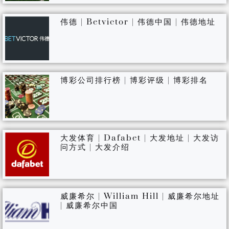
伟德 | Betvictor | 伟德中国 | 伟德地址
博彩公司排行榜 | 博彩评级 | 博彩排名
大发体育 | Dafabet | 大发地址 | 大发访
问方式 | 大发介绍
威廉希尔 | William Hill | 威廉希尔地址
| 威廉希尔中国