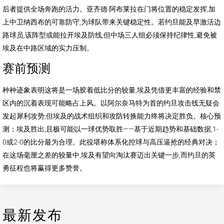
后者提供全场奔跑的活力。亚齐德·阿布莱拉在门将位置的稳定发挥,加
上中卫纳西布的可靠防守,为球队带来关键稳定性。若约旦能及早激活边
路球员,该阵型或能拉开埃及防线,但中场三人组必须保持纪律性,避免被
埃及在中路区域的实力压制。
赛前预测
种种迹象表明这将是一场胶着低比分的较量,埃及凭借更丰富的经验和禁
区内的沉着表现可能略占上风。以阿尔奈马特为首的约旦攻击线无疑会
发起犀利攻势,但埃及的战术组织和攻防转换能力终将决定胜负。核心预
测：埃及胜出,且极可能以一球优势取胜——基于近期趋势和基础数据,1-
0或2-0的比分最为合理。此役堪称体系化控球与高压逼抢的经典对决；
在这场毫厘之差的较量中,埃及有望向淘汰赛迈出关键一步,而约旦的英
勇征程也将赢得更多赞誉。
最新发布