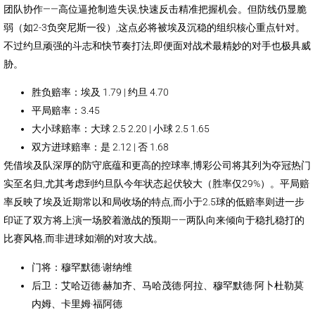
团队协作——高位逼抢制造失误,快速反击精准把握机会。但防线仍显脆
弱（如2-3负突尼斯一役）,这点必将被埃及沉稳的组织核心重点针对。
不过约旦顽强的斗志和快节奏打法,即便面对战术最精妙的对手也极具威
胁。
胜负赔率：埃及 1.79 | 约旦 4.70
平局赔率：3.45
大小球赔率：大球 2.5 2.20 | 小球 2.5 1.65
双方进球赔率：是 2.12 | 否 1.68
凭借埃及队深厚的防守底蕴和更高的控球率,博彩公司将其列为夺冠热门
实至名归,尤其考虑到约旦队今年状态起伏较大（胜率仅29%）。平局赔
率反映了埃及近期常以和局收场的特点,而小于2.5球的低赔率则进一步
印证了双方将上演一场胶着激战的预期——两队向来倾向于稳扎稳打的
比赛风格,而非进球如潮的对攻大战。
门将：穆罕默德·谢纳维
后卫：艾哈迈德·赫加齐、马哈茂德·阿拉、穆罕默德·阿卜杜勒莫
内姆、卡里姆·福阿德