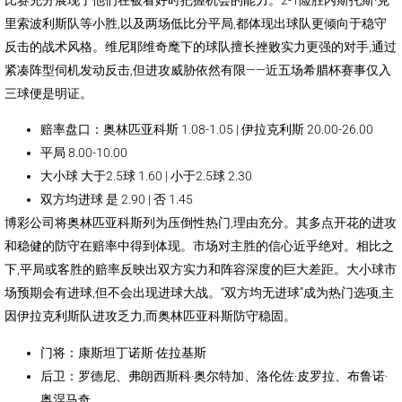
里索波利斯队等小胜,以及两场低比分平局,都体现出球队更倾向于稳守
反击的战术风格。维尼耶维奇麾下的球队擅长挫败实力更强的对手,通过
紧凑阵型伺机发动反击,但进攻威胁依然有限——近五场希腊杯赛事仅入
三球便是明证。
赔率盘口：奥林匹亚科斯 1.08-1.05 | 伊拉克利斯 20.00-26.00
平局 8.00-10.00
大小球 大于2.5球 1.60 | 小于2.5球 2.30
双方均进球 是 2.90 | 否 1.45
博彩公司将奥林匹亚科斯列为压倒性热门,理由充分。其多点开花的进攻
和稳健的防守在赔率中得到体现。市场对主胜的信心近乎绝对。相比之
下,平局或客胜的赔率反映出双方实力和阵容深度的巨大差距。大小球市
场预期会有进球,但不会出现进球大战。“双方均无进球”成为热门选项,主
因伊拉克利斯队进攻乏力,而奥林匹亚科斯防守稳固。
门将：康斯坦丁诺斯·佐拉基斯
后卫：罗德尼、弗朗西斯科·奥尔特加、洛伦佐·皮罗拉、布鲁诺·
奥涅马奇