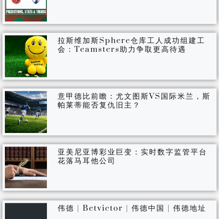
拉斯维加斯Sphere仓库工人成功组建工
会：Teamsters助力争取更高待遇
意甲德比前瞻：尤文图斯VS国际米兰，斯
帕莱蒂能否复仇旧主？
亚美尼亚博彩业巨变：实时数字监管平台
花落马耳他公司
伟德 | Betvictor | 伟德中国 | 伟德地址