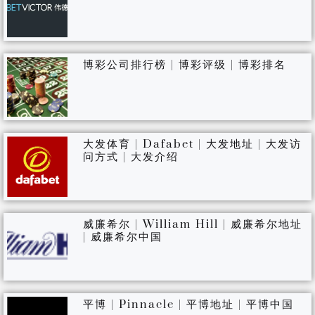
博彩公司排行榜 | 博彩评级 | 博彩排名
大发体育 | Dafabet | 大发地址 | 大发访
问方式 | 大发介绍
威廉希尔 | William Hill | 威廉希尔地址
| 威廉希尔中国
平博 | Pinnacle | 平博地址 | 平博中国