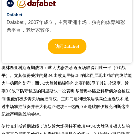
A+
Dafabet
Dafabet，2007年成立，主营亚洲市场，独有的体育和彩
票平台，老玩家较多。
访问Dafabet
奥林匹亚科斯近期战绩：球队状态强劲,近五场取得四胜一平（0-0战
平）。尤其值得关注的是3-0击败克里特OFI的比赛,展现出精准的终结能
力与稳固的防守；而5-2大胜希腊锡鲁的比赛则彰显了其进攻深度。近
期0-0战平防守稳固的阿里斯队一役表明,尽管奥林匹亚科斯偶尔会被压
制,但他们极少丧失场面控制权。主帅门迪利巴尔延续高位逼抢战术,通
过中场掌控节奏并最大化边路进攻——这两点正是破解伊拉克利斯这类
纪律严明防线的关键。
伊拉克利斯近期战绩：该队近六场保持不败,其中3-0大胜马其顿人队的
比赛充分展现了他们在被看好时把握机会的能力。2-1险胜内斯托斯·克