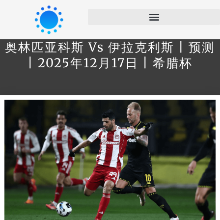
奥林匹亚科斯 Vs 伊拉克利斯 | 预测
| 2025年12月17日 | 希腊杯