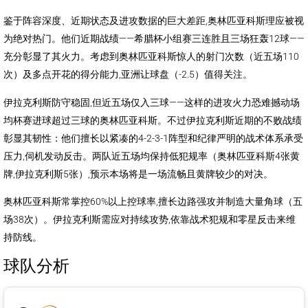
鉴于阵容深度、近期状态及进攻数据的巨大差距,奥林匹亚科斯理应被视
为绝对热门。他们近期战绩——希腊杯小组赛三连胜且三场狂轰12球——
充分彰显了其火力。考虑到奥林匹亚科斯惊人的射门次数（近五场110
次）及多点开花的得分能力,亚洲让球盘（-2.5）值得关注。
伊拉克利斯防守稳固,但近五场仅入三球——这样的进攻火力恐难撼动场
均杯赛进球超过三球的奥林匹亚科斯。不过伊拉克利斯近期的不败战绩
彰显其韧性：他们擅长以紧凑的4-2-3-1阵型和纪律严明的战术体系承受
压力,伺机发动反击。两队近五场均保持低犯规率（奥林匹亚科斯4张黄
牌,伊拉克利斯5张）,预示本场将是一场流畅且黄牌较少的对决。
奥林匹亚科斯常掌控60%以上控球率,擅长边路强攻并制造大量角球（五
场38次）。伊拉克利斯需应对持续攻势,依靠战术犯规和零星反击来维
持防线。
球队分析