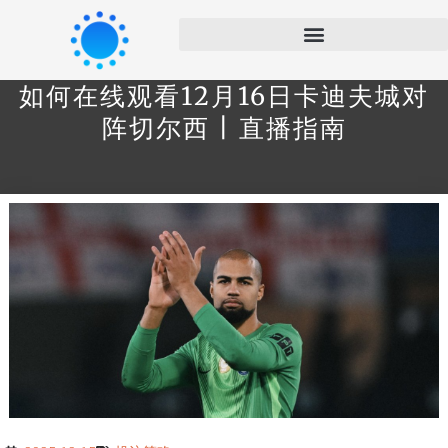
如何在线观看12月16日卡迪夫城对
阵切尔西 | 直播指南