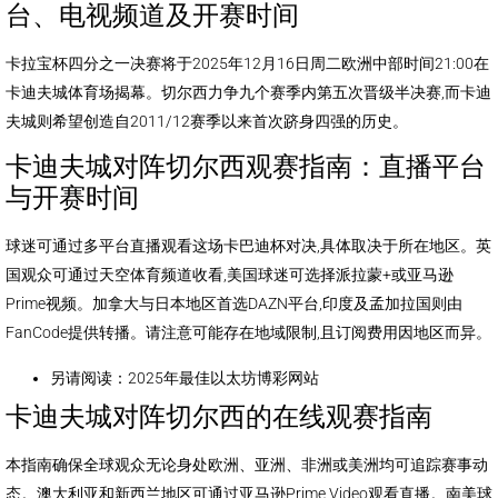
台、电视频道及开赛时间
卡拉宝杯四分之一决赛将于2025年12月16日周二欧洲中部时间21:00在
卡迪夫城体育场揭幕。切尔西力争九个赛季内第五次晋级半决赛,而卡迪
夫城则希望创造自2011/12赛季以来首次跻身四强的历史。
卡迪夫城对阵切尔西观赛指南：直播平台
与开赛时间
球迷可通过多平台直播观看这场卡巴迪杯对决,具体取决于所在地区。英
国观众可通过天空体育频道收看,美国球迷可选择派拉蒙+或亚马逊
Prime视频。加拿大与日本地区首选DAZN平台,印度及孟加拉国则由
FanCode提供转播。请注意可能存在地域限制,且订阅费用因地区而异。
另请阅读：2025年最佳以太坊博彩网站
卡迪夫城对阵切尔西的在线观赛指南
本指南确保全球观众无论身处欧洲、亚洲、非洲或美洲均可追踪赛事动
态。澳大利亚和新西兰地区可通过亚马逊Prime Video观看直播。南美球