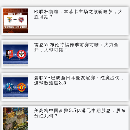
欧联杯前瞻：本菲卡主场龙欲斩哈茨，大
胜可期？
雷恩vs布伦特福德季前赛前瞻：火力全
开，大球可期！
曼联VS巴黎圣日耳曼友谊赛：红魔占优，
进球数难破3.5
美高梅中国豪掷9.5亿港元中期股息：股东
分红几何？