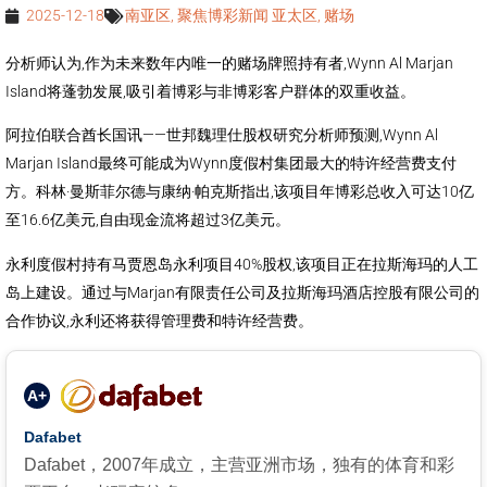
2025-12-18
南亚区
,
聚焦博彩新闻 亚太区
,
赌场
分析师认为,作为未来数年内唯一的赌场牌照持有者,Wynn Al Marjan
Island将蓬勃发展,吸引着博彩与非博彩客户群体的双重收益。
阿拉伯联合酋长国讯——世邦魏理仕股权研究分析师预测,Wynn Al
Marjan Island最终可能成为Wynn度假村集团最大的特许经营费支付
方。科林·曼斯菲尔德与康纳·帕克斯指出,该项目年博彩总收入可达10亿
至16.6亿美元,自由现金流将超过3亿美元。
永利度假村持有马贾恩岛永利项目40%股权,该项目正在拉斯海玛的人工
岛上建设。通过与Marjan有限责任公司及拉斯海玛酒店控股有限公司的
合作协议,永利还将获得管理费和特许经营费。
A+
Dafabet
Dafabet，2007年成立，主营亚洲市场，独有的体育和彩