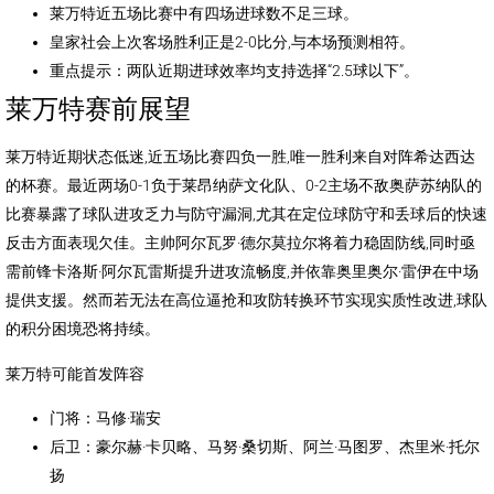
莱万特近五场比赛中有四场进球数不足三球。
皇家社会上次客场胜利正是2-0比分,与本场预测相符。
重点提示：两队近期进球效率均支持选择“2.5球以下”。
莱万特赛前展望
莱万特近期状态低迷,近五场比赛四负一胜,唯一胜利来自对阵希达西达
的杯赛。最近两场0-1负于莱昂纳萨文化队、0-2主场不敌奥萨苏纳队的
比赛暴露了球队进攻乏力与防守漏洞,尤其在定位球防守和丢球后的快速
反击方面表现欠佳。主帅阿尔瓦罗·德尔莫拉尔将着力稳固防线,同时亟
需前锋卡洛斯·阿尔瓦雷斯提升进攻流畅度,并依靠奥里奥尔·雷伊在中场
提供支援。然而若无法在高位逼抢和攻防转换环节实现实质性改进,球队
的积分困境恐将持续。
莱万特可能首发阵容
门将：马修·瑞安
后卫：豪尔赫·卡贝略、马努·桑切斯、阿兰·马图罗、杰里米·托尔
扬