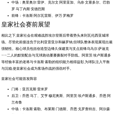
中场：奥里奥尔·雷伊、克尔文·阿里亚加、乌奈·文塞多尔、巴勃
罗·马丁内斯·安德烈斯
前锋：卡洛斯·阿尔瓦雷斯、伊万·罗梅罗
皇家社会赛前展望
相比之下,皇家社会在艰难战胜埃尔登斯后带着势头来到瓦伦西亚城球
场。尽管此前接连负于比利亚雷亚尔和赫罗纳,但球队整体表现展现出顽
强韧性。核心球员包括创造型边锋久保建英与支点前锋乌马尔·萨迪克
——二人的默契配合与无球跑动屡屡撕裂对手防线。阿里茨·埃卢斯通多
等经验丰富的老将与卡洛斯·索勒的组织能力相得益彰,为球队注入平衡
与沉稳,使皇家社会成为客场作战的强劲对手。
皇家社会可能首发阵容
门将：亚历克斯·雷米罗
后卫：乔恩·马丁、艾亨·穆尼奥斯、阿里茨·埃卢斯通多、乔恩·阿
兰布鲁
中场：卡洛斯·索勒、布莱斯·门德斯、乔恩·戈罗查特吉、阿尔森·