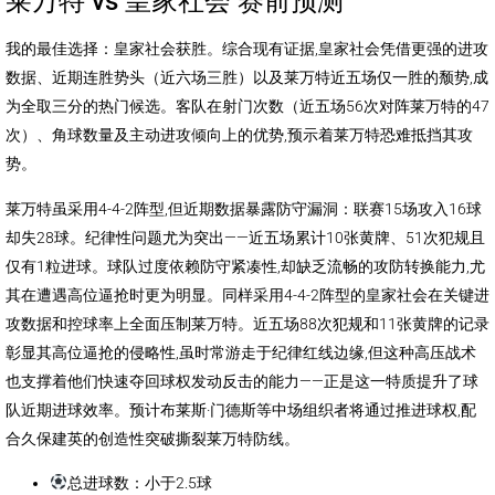
莱万特 vs 皇家社会 赛前预测
我的最佳选择：皇家社会获胜。综合现有证据,皇家社会凭借更强的进攻
数据、近期连胜势头（近六场三胜）以及莱万特近五场仅一胜的颓势,成
为全取三分的热门候选。客队在射门次数（近五场56次对阵莱万特的47
次）、角球数量及主动进攻倾向上的优势,预示着莱万特恐难抵挡其攻
势。
莱万特虽采用4-4-2阵型,但近期数据暴露防守漏洞：联赛15场攻入16球
却失28球。纪律性问题尤为突出——近五场累计10张黄牌、51次犯规且
仅有1粒进球。球队过度依赖防守紧凑性,却缺乏流畅的攻防转换能力,尤
其在遭遇高位逼抢时更为明显。同样采用4-4-2阵型的皇家社会在关键进
攻数据和控球率上全面压制莱万特。近五场88次犯规和11张黄牌的记录
彰显其高位逼抢的侵略性,虽时常游走于纪律红线边缘,但这种高压战术
也支撑着他们快速夺回球权发动反击的能力——正是这一特质提升了球
队近期进球效率。预计布莱斯·门德斯等中场组织者将通过推进球权,配
合久保建英的创造性突破撕裂莱万特防线。
总进球数：小于2.5球