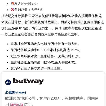
双方均进球：否
角球总数：大于8.5
从近期交锋数据看,皇家社会凭借强势进攻和快速转换占据明显优势,这
体现在进球数、射门次数及角球数量上。而莱万特则难以把握有限的进
攻机会,多数时间处于防守压力之下。传球准确率与抢断次数的差距,进
一步凸显皇家社会更优异的战术组织与高位逼抢效率。
皇家社会近五场攻入七球,莱万特仅有一球入账。
莱万特传球成功率81.3%,皇家社会则高达84.7%。
近五场角球数对比：皇家社会23次,莱万特15次。
皇家社会近五场总射门数56次,莱万特仅47次。
莱万特近三场联赛未进一球且全败。
A+
必威(Betway)
欧洲顶级博彩公司，客户超200万，英超赞助商。国内使
用
biwei.la
访问。