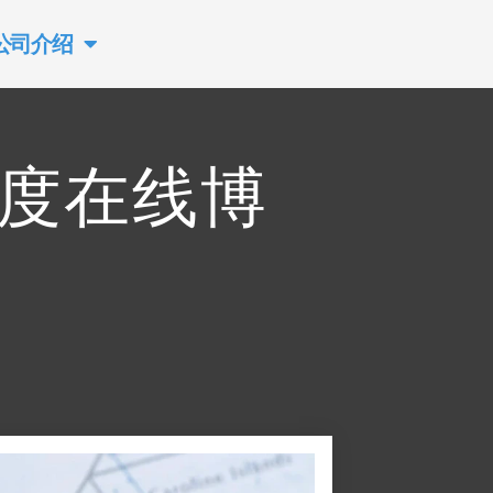
公司介绍
度在线博