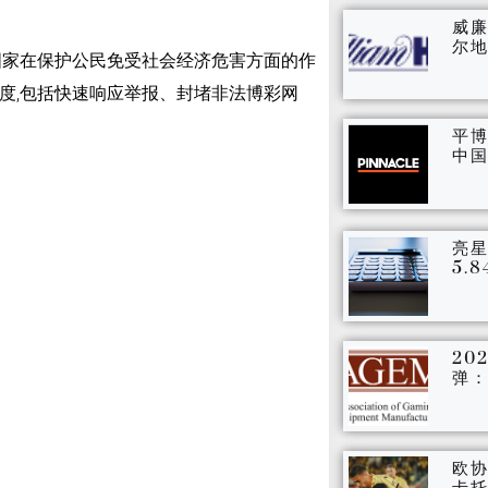
威廉希
尔地
国家在保护公民免受社会经济危害方面的作
度,包括快速响应举报、封堵非法博彩网
平博 
中
亮星
5.
20
弹
欧协
卡托