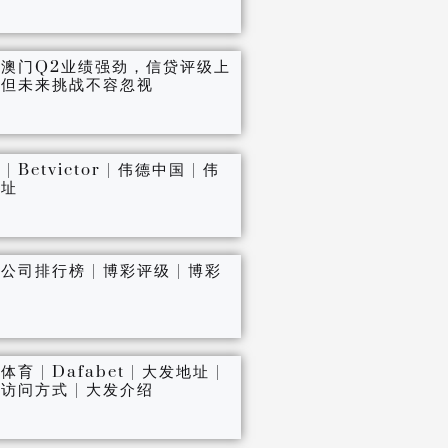
澳门Q2业绩强劲，信贷评级上
，但未来挑战不容忽视
| Betvictor | 伟德中国 | 伟
地址
公司排行榜 | 博彩评级 | 博彩
名
育 | Dafabet | 大发地址 |
访问方式 | 大发介绍