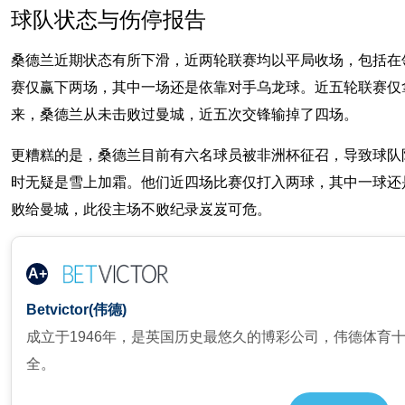
球队状态与伤停报告
桑德兰近期状态有所下滑，近两轮联赛均以平局收场，包括在领
赛仅赢下两场，其中一场还是依靠对手乌龙球。近五轮联赛仅拿
来，桑德兰从未击败过曼城，近五次交锋输掉了四场。
更糟糕的是，桑德兰目前有六名球员被非洲杯征召，导致球队
时无疑是雪上加霜。他们近四场比赛仅打入两球，其中一球还是
败给曼城，此役主场不败纪录岌岌可危。
A+
Betvictor(伟德)
成立于1946年，是英国历史最悠久的博彩公司，伟德体育
全。