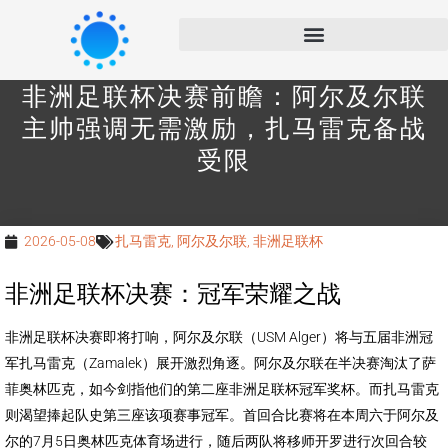
非洲足联杯决赛前瞻：阿尔及尔联
主帅强调无需激励，扎马雷克备战
受限
2026-05-08
扎马雷克
,
阿尔及尔联
,
非洲足联杯
非洲足联杯决赛：冠军荣耀之战
非洲足联杯决赛即将打响，阿尔及尔联（USM Alger）将与五届非洲冠
军扎马雷克（Zamalek）展开激烈角逐。阿尔及尔联在半决赛淘汰了萨
菲奥林匹克，如今剑指他们的第二座非洲足联杯冠军奖杯。而扎马雷克
则渴望捧起队史第三座该项赛事冠军。首回合比赛将在本周六于阿尔及
尔的7月5日奥林匹克体育场进行，随后两队将移师开罗进行次回合较