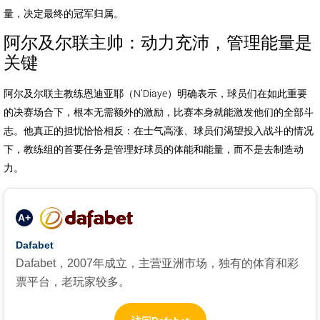
量，决定最终的冠军归属。
阿尔及尔联主帅：动力充沛，管理能量是
关键
阿尔及尔联主教练恩迪亚耶（N’Diaye）明确表示，球员们在如此重要
的决赛场合下，根本无需额外的激励，比赛本身就能激发他们的全部斗
志。他真正的担忧恰恰相反：在士气高涨、球员们渴望投入战斗的情况
下，教练组的首要任务是管理好球员的体能和能量，而不是去制造动
力。
A+
Dafabet
Dafabet，2007年成立，主营亚洲市场，独有的体育和彩
票平台，老玩家较多。