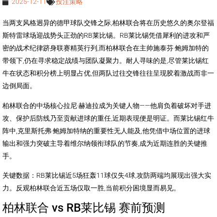
2025-12-11
投注策略
当两支风格迥异的德甲球队交锋之际,柏林联合将在历史悠久的奥尔登福
斯特雷球场迎战势头正劲的RB莱比锡。RB莱比锡凭借犀利的进攻和严
密的战术纪律跻身联赛精英行列,而柏林联合在主帅施泰芬·鲍姆加特的
带领下,仍在寻求稳定战绩与团队凝聚力。耐人寻味的是,尽管莱比锡红
牛在状态和积分榜上明显占优,但两队过往交锋往往呈现胶着激战而非一
边倒局面。
柏林联合的中场核心拉尼·赫迪拉成为关键人物——他肩负着破坏对手进
攻、保护后防线乃至贡献进球的重任,近期表现便是明证。而莱比锡红牛
阵中,克里斯托弗·鲍姆加特纳的重要性无人能及,他凭借中场位置的进球
输出和强力突破主导着维尔纳领衔球队的节奏,成为近期连胜的关键推
手。
关键数据：RB莱比锡近5场狂轰11球仅失4球,攻防两端均展现出强大实
力。反观柏林联合近五场仅取一胜,当前积分困境显而易见。
柏林联合 vs RB莱比锡 赛前预测