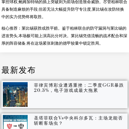
掌控球权,鲍姆加特纳的插上突破则为前场创造致命威胁。尽管柏林联合
具备制造麻烦的手段,但若无法大幅提升防守专注度,莱比锡在攻防转换
中的实力优势终将取胜。
核心推荐：莱比锡获胜或胜平赔。鉴于柏林联合的防守漏洞与莱比锡的
进攻势头,本场极可能上演高比分对决。莱比锡凭借流畅的战术配合和深
厚的阵容储备,将在这场紧张刺激的德甲较量中锁定胜局。
最新发布
菲律宾博彩业遭遇重挫：二季度GGR暴跌
20.3%，电子游戏成最大拖累
圣塔菲联合vs中央科尔多瓦：主场龙能否
斩断客场虫？