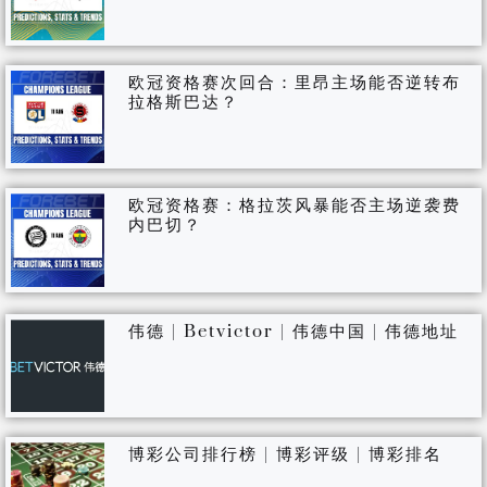
欧冠资格赛次回合：里昂主场能否逆转布
拉格斯巴达？
欧冠资格赛：格拉茨风暴能否主场逆袭费
内巴切？
伟德 | Betvictor | 伟德中国 | 伟德地址
博彩公司排行榜 | 博彩评级 | 博彩排名