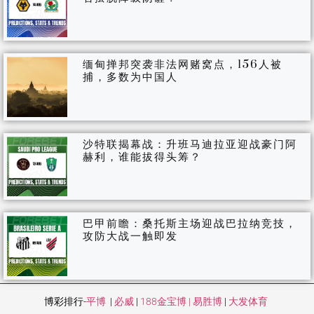
缅甸掸邦突袭非法网赌窝点，156人被
捕，多数为中国人
沙特联揭幕战：升班马迪拉亚迎战豪门阿
赫利，谁能拔得头筹？
巴甲前瞻：桑托斯主场迎战巴拉纳竞技，
攻防大战一触即发
博彩排行-
平博
|
必威
|
188金宝博 |
易胜博
|
大发体育